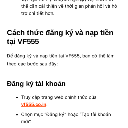
thể cần cải thiện về thời gian phản hồi và hỗ
trợ chi tiết hơn.
Cách thức đăng ký và nạp tiền
tại VF555
Để đăng ký và nạp tiền tại VF555, bạn có thể làm
theo các bước sau đây:
Đăng ký tài khoản
Truy cập trang web chính thức của
vf555.co.in
.
Chọn mục “Đăng ký” hoặc “Tạo tài khoản
mới”.