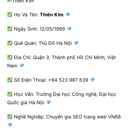
Họ Và Tên:
Thiên Kim
Ngày Sinh: 12/05/1999
Quê Quán: Thủ Đô Hà Nội
Địa Chỉ: Quận 3, Thành phố Hồ Chí Minh, Việt
Nam
Số Điện Thoại: +84 523 987 639
Học Vấn: Trường Đại học Công nghệ, Đại học
Quốc gia Hà Nội
Nghề Nghiệp: Chuyên gia SEO trang web VN68