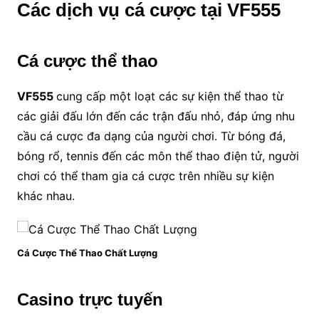
Các dịch vụ cá cược tại VF555
Cá cược thể thao
VF555
cung cấp một loạt các sự kiện thể thao từ
các giải đấu lớn đến các trận đấu nhỏ, đáp ứng nhu
cầu cá cược đa dạng của người chơi. Từ bóng đá,
bóng rổ, tennis đến các môn thể thao điện tử, người
chơi có thể tham gia cá cược trên nhiều sự kiện
khác nhau.
Cá Cược Thể Thao Chất Lượng
Casino trực tuyến