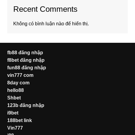
Recent Comments
Không có bình luận nào để hiển thị.
fb88 đăng nhập
f8bet đăng nhập
fun88 đăng nhập
vin777 com
8day com
hello88
Shbet
123b đăng nhập
i9bet
188bet link
Vin777