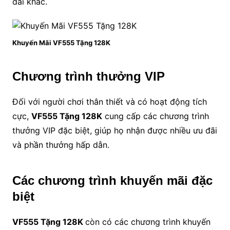
đãi khác.
Khuyến Mãi VF555 Tặng 128K
Chương trình thưởng VIP
Đối với người chơi thân thiết và có hoạt động tích
cực,
VF555 Tặng 128K
cung cấp các chương trình
thưởng VIP đặc biệt, giúp họ nhận được nhiều ưu đãi
và phần thưởng hấp dẫn.
Các chương trình khuyến mãi đặc
biệt
VF555 Tặng 128K
còn có các chương trình khuyến