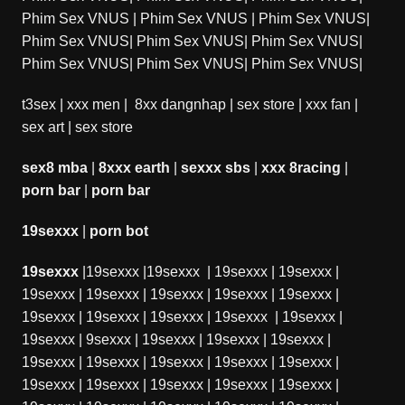
Phim Sex VNUS
|
Phim Sex VNUS
|
Phim Sex VNUS
|
Phim Sex VNUS
|
Phim Sex VNUS
|
Phim Sex VNUS
|
Phim Sex VNUS
|
Phim Sex VNUS
|
Phim Sex VNUS
|
t3sex
|
xxx men
|
8xx dangnhap
|
sex store
|
xxx fan
|
sex art
|
sex store
sex8 mba
|
8xxx earth
|
sexxx sbs
|
xxx 8racing
|
porn bar
|
porn bar
19sexxx
|
porn bot
19sexxx
|
19sexxx
|
19sexxx
|
19sexxx
|
19sexxx
|
19sexxx
|
19sexxx
|
19sexxx
|
19sexxx
|
19sexxx
|
19sexxx
|
19sexxx
|
19sexxx
|
19sexxx
|
19sexxx
|
19sexxx
|
9sexxx
|
19sexxx
|
19sexxx
|
19sexxx
|
19sexxx
|
19sexxx
|
19sexxx
|
19sexxx
|
19sexxx
|
19sexxx
|
19sexxx
|
19sexxx
|
19sexxx
|
19sexxx
|