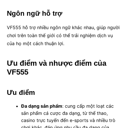
Ngôn ngữ hỗ trợ
VF555 hỗ trợ nhiều ngôn ngữ khác nhau, giúp người
chơi trên toàn thế giới có thể trải nghiệm dịch vụ
của họ một cách thuận lợi.
Ưu điểm và nhược điểm của
VF555
Ưu điểm
Đa dạng sản phẩm
: cung cấp một loạt các
sản phẩm cá cược đa dạng, từ thể thao,
casino trực tuyến đến e-sports và nhiều trò
chơi khác, đáp ứng nhu cầu đa dạng của