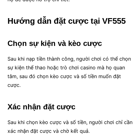
Hướng dẫn đặt cược tại VF555
Chọn sự kiện và kèo cược
Sau khi nạp tiền thành công, người chơi có thể chọn
sự kiện thể thao hoặc trò chơi casino mà họ quan
tâm, sau đó chọn kèo cược và số tiền muốn đặt
cược.
Xác nhận đặt cược
Sau khi chọn kèo cược và số tiền, người chơi chỉ cần
xác nhận đặt cược và chờ kết quả.