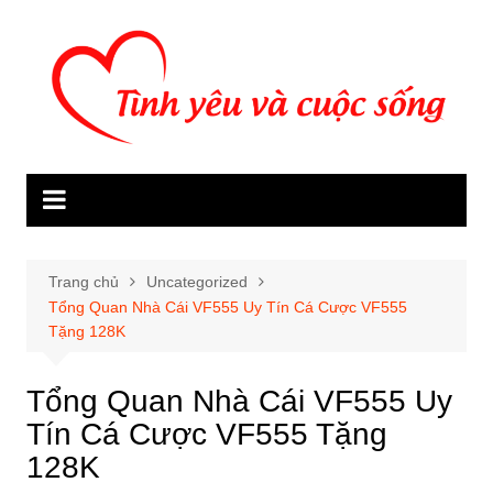
Chuyển
đến
phần
nội
dung
Trang chủ
Uncategorized
Tổng Quan Nhà Cái VF555 Uy Tín Cá Cược VF555
Tặng 128K
Tổng Quan Nhà Cái VF555 Uy
Tín Cá Cược VF555 Tặng
128K