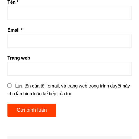
Tên
*
Email
*
Trang web
Lưu tên của tôi, email, và trang web trong trình duyệt này
cho lần bình luận kế tiếp của tôi.