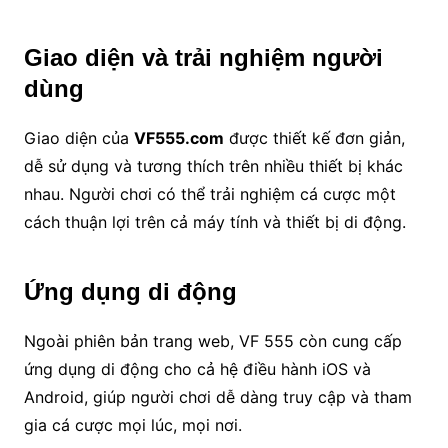
Giao diện và trải nghiệm người
dùng
Giao diện của
VF555.com
được thiết kế đơn giản,
dễ sử dụng và tương thích trên nhiều thiết bị khác
nhau. Người chơi có thể trải nghiệm cá cược một
cách thuận lợi trên cả máy tính và thiết bị di động.
Ứng dụng di động
Ngoài phiên bản trang web, VF 555 còn cung cấp
ứng dụng di động cho cả hệ điều hành iOS và
Android, giúp người chơi dễ dàng truy cập và tham
gia cá cược mọi lúc, mọi nơi.