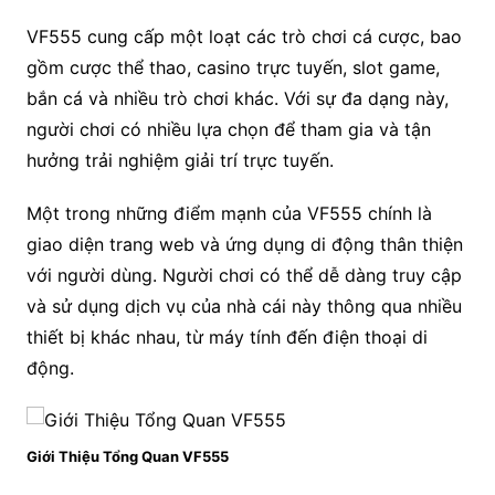
VF555 cung cấp một loạt các trò chơi cá cược, bao
gồm cược thể thao, casino trực tuyến, slot game,
bắn cá và nhiều trò chơi khác. Với sự đa dạng này,
người chơi có nhiều lựa chọn để tham gia và tận
hưởng trải nghiệm giải trí trực tuyến.
Một trong những điểm mạnh của VF555 chính là
giao diện trang web và ứng dụng di động thân thiện
với người dùng. Người chơi có thể dễ dàng truy cập
và sử dụng dịch vụ của nhà cái này thông qua nhiều
thiết bị khác nhau, từ máy tính đến điện thoại di
động.
Giới Thiệu Tổng Quan VF555