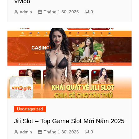
VM88
admin
Tháng 1 30, 2026
0
Uncategorized
Jili Slot – Top Game Slot Mới Năm 2025
admin
Tháng 1 30, 2026
0