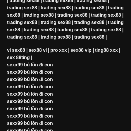
sexx99 bú lồn đi con
sexx99 bú lồn đi con
sexx99 bú lồn đi con
sexx99 bú lồn đi con
sexx99 bú lồn đi con
sexx99 bú lồn đi con
sexx99 bú lồn đi con
sexx99 bú lồn đi con
sexx99 bú lồn đi con
sexx99 bú lồn đi con
M88
Mu88
AZ888
NN88
win88
Win55