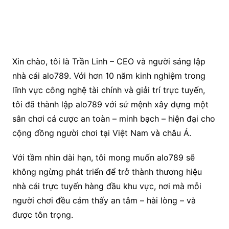
Tìm hiểu thêm về tôi tại: CEO Trần Linh
Admin
Điều
Trước
Tiếp theo
hướng
bài
viết
Uncategorized
Hello world!
admin
Tháng 5 12, 2026
0