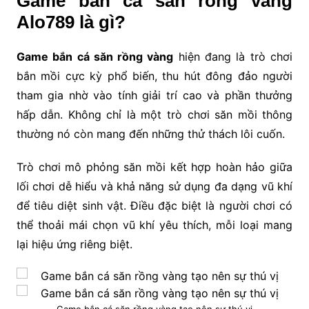
Game bắn cá săn rồng vàng
Alo789 là gì?
Game bắn cá săn rồng vàng
hiện đang là trò chơi
bắn mồi cực kỳ phổ biến, thu hút đông đảo người
tham gia nhờ vào tính giải trí cao và phần thưởng
hấp dẫn. Không chỉ là một trò chơi săn mồi thông
thường nó còn mang đến những thử thách lôi cuốn.
Trò chơi mô phỏng săn mồi kết hợp hoàn hảo giữa
lối chơi dễ hiểu và khả năng sử dụng đa dạng vũ khí
để tiêu diệt sinh vật. Điều đặc biệt là người chơi có
thể thoải mái chọn vũ khí yêu thích, mỗi loại mang
lại hiệu ứng riêng biệt.
Game bắn cá săn rồng vàng tạo nên sự thú vị