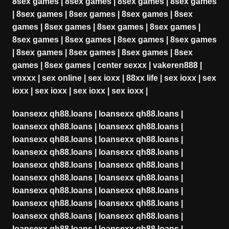
loansexx qh88.loans
|
loansexx qh88.loans
|
loansexx qh88.loans
|
loansexx qh88.loans
|
loansexx qh88.loans
|
loansexx qh88.loans
|
loansexx qh88.loans
|
loansexx qh88.loans
|
loansexx qh88.loans
|
loansexx qh88.loans
|
loansexx qh88.loans
|
fishing câu cá
sex 88oi xxx
|
88xxx adult
|
mbank xxx
|
89xx deal
|
88dn xxx
|
88sex courses
|
wang sex
|
88cx sexxx
|
88com porn
|
88tt sexx
|
88sex church
|
88hi xxxx
|
88now qhsexxx
|
sex88
realty
tracking porn
|
adbet88
|
acs sexxx
|
on sexx88
|
betproxxx
|
trading sex88
|
trading sex88