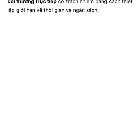
đổi thưởng trực tiếp
có trách nhiệm bằng cách thiết
lập giới hạn về thời gian và ngân sách.
Cách này sẽ giúp bạn tham gia bắn cá lành mạnh
Mẹo chơi game bắn cá săn rồng
vàng dễ thắng tại Alo789
Mặc dù là một trò chơi giải trí vui nhộn nhưng để
chiến thắng người tham gia cần có chiến lược chơi
hợp lý. Theo kinh nghiệm của những người chơi lâu
năm nếu áp dụng đúng các mẹo dưới đây bạn hoàn
toàn có thể thu về lợi nhuận khổng lồ:
Một nguyên tắc quan trọng trong tất cả các