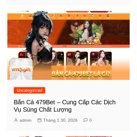
Uncategorized
Nohu31 Win – Tìm Hiểu Top Game Slot
Uy Tín 2025
admin
Tháng 1 30, 2026
0