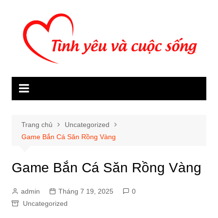
Chuyển
đến
phần
nội
dung
Trang chủ
Uncategorized
Game Bắn Cá Săn Rồng Vàng
Game Bắn Cá Săn Rồng Vàng
admin
Tháng 7 19, 2025
0
Uncategorized