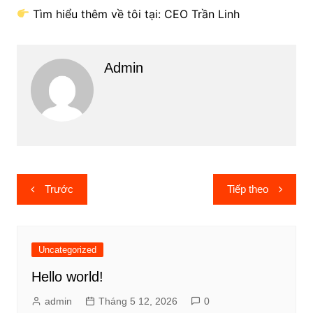
Uncategorized
Bắn Cá 479Bet – Cung Cấp Các Dịch
Vụ Súng Chất Lượng
admin
Tháng 1 30, 2026
0