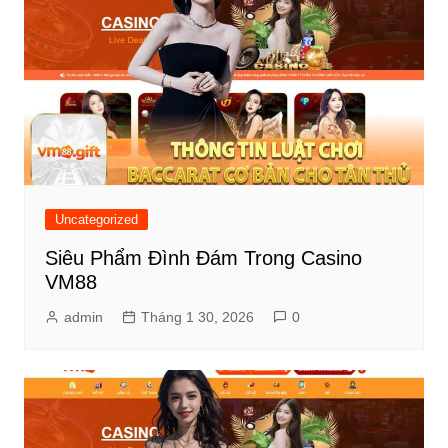
Uncategorized
Jili Slot – Top Game Slot Mới Năm 2025
admin
Tháng 1 30, 2026
0
Uncategorized
Hello world!
admin
Tháng 1 30, 2026
0