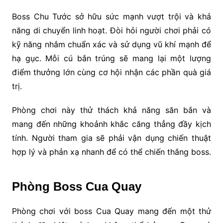
Boss Chu Tước sở hữu sức mạnh vượt trội và khả
năng di chuyển linh hoạt. Đòi hỏi người chơi phải có
kỹ năng nhắm chuẩn xác và sử dụng vũ khí mạnh để
hạ gục. Mỗi cú bắn trúng sẽ mang lại một lượng
điểm thưởng lớn cùng cơ hội nhận các phần quà giá
trị.
Phòng chơi này thử thách khả năng săn bắn và
mang đến những khoảnh khắc căng thẳng đầy kịch
tính. Người tham gia sẽ phải vận dụng chiến thuật
hợp lý và phản xạ nhanh để có thể chiến thắng boss.
Phòng Boss Cua Quay
Phòng chơi với boss Cua Quay mang đến một thử