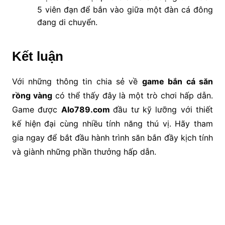
Xin chào, tôi là Trần Linh – CEO và người sáng lập
nhà cái alo789. Với hơn 10 năm kinh nghiệm trong
lĩnh vực công nghệ tài chính và giải trí trực tuyến,
tôi đã thành lập alo789 với sứ mệnh xây dựng một
sân chơi cá cược an toàn – minh bạch – hiện đại cho
cộng đồng người chơi tại Việt Nam và châu Á.
Với tầm nhìn dài hạn, tôi mong muốn alo789 sẽ
không ngừng phát triển để trở thành thương hiệu
nhà cái trực tuyến hàng đầu khu vực, nơi mà mỗi
người chơi đều cảm thấy an tâm – hài lòng – và
được tôn trọng.