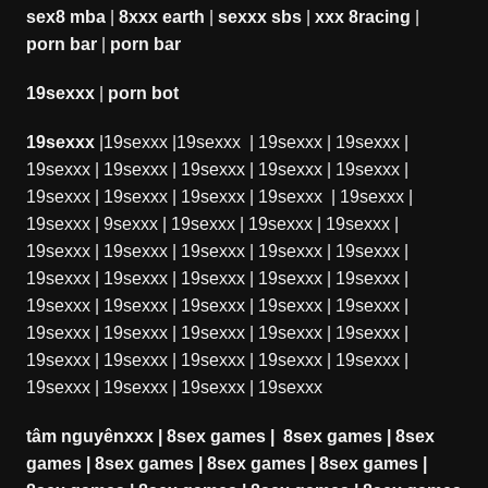
8sex games
|
8sex games
|
8sex games
|
8sex games
|
8sex games
|
8sex games
|
8sex games
|
8sex
games
|
8sex games
|
8sex games
|
8sex games
|
8sex games
|
8sex games
|
8sex games
|
8sex games
|
8sex games
|
8sex games
|
8sex games
|
8sex
games
|
8sex games
|
center sexxx
|
vakeren888
|
vnxxx
|
sex online
|
sex ioxx
|
88xx life
|
sex ioxx
|
sex
ioxx
|
sex ioxx
|
sex ioxx
|
sex ioxx
|
loansexx qh88.loans
|
loansexx qh88.loans
|
loansexx qh88.loans
|
loansexx qh88.loans
|
loansexx qh88.loans
|
loansexx qh88.loans
|
loansexx qh88.loans
|
loansexx qh88.loans
|
loansexx qh88.loans
|
loansexx qh88.loans
|
loansexx qh88.loans
|
loansexx qh88.loans
|
loansexx qh88.loans
|
loansexx qh88.loans
|
loansexx qh88.loans
|
loansexx qh88.loans
|
loansexx qh88.loans
|
loansexx qh88.loans
|
loansexx qh88.loans
|
loansexx qh88.loans
|