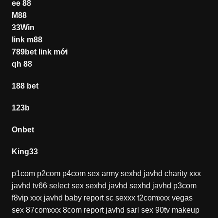
girl
best porn
84vn xxx
casino report
casino report
center
xxx
sex vnsbs
t3sex net
xxx date
sane sexxx
bco
xxxx
hots sexx
sex store
sex town
8xxx porn
vlxx
best
app sêx
sex vnnet
xxx online
sex vncom
xxx
seobet
vi xxx
club sexxx
vnbiz xxxx
club sexxx
sex rest
Phim Sex VNUS
|
Phim Sex VNUS
|
Phim Sex VNUS
|
Phim Sex VNUS
|
Phim Sex VNUS
|
Phim Sex VNUS
|
Phim Sex VNUS
|
Phim Sex VNUS
|
Phim Sex VNUS
|
Phim Sex VNUS
|
Phim Sex VNUS
|
Phim Sex VNUS
|
Phim Sex VNUS
|
Phim Sex VNUS
|
Phim Sex VNUS
|
Phim Sex VNUS
|
Phim Sex VNUS
|
Phim Sex VNUS
|
t3sex
|
xxx men
|
8xx dangnhap
|
sex store
|
xxx fan
|
sex art
|
sex store