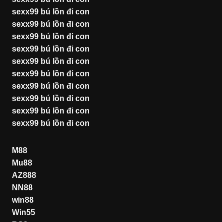
RS8
009Bet
99ok
Bet88
188Bet
New88
789Bet
xo88
Link qh88
One88
12Bet
868VIp
EE88
Bsport
BJ88
sv388
daga88
UW88