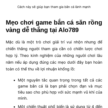
game bắn cá là bạn phải chọn đạn và mục
tiêu sao cho phù hợp với sức mạnh vũ khí của
mình.
Một chiến thuật phổ biến là sử dụng từ 4 đến
5 viên đạn để bắn vào giữa một đàn cá đông
đang di chuyển.
Kết luận
Với những thông tin chia sẻ về
game bắn cá săn
rồng vàng
có thể thấy đây là một trò chơi hấp dẫn.
Game được
Alo789.com
đầu tư kỹ lưỡng với thiết
kế hiện đại cùng nhiều tính năng thú vị. Hãy tham
gia ngay để bắt đầu hành trình săn bắn đầy kịch tính
và giành những phần thưởng hấp dẫn.