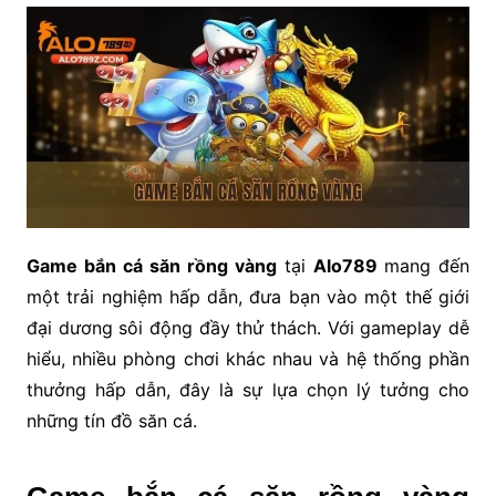
Game bắn cá săn rồng vàng
tại
Alo789
mang đến
một trải nghiệm hấp dẫn, đưa bạn vào một thế giới
đại dương sôi động đầy thử thách. Với gameplay dễ
hiểu, nhiều phòng chơi khác nhau và hệ thống phần
thưởng hấp dẫn, đây là sự lựa chọn lý tưởng cho
những tín đồ săn cá.