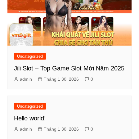
Để lại một bình luận
Email của bạn sẽ không được hiển thị công khai.
Các
trường bắt buộc được đánh dấu
*
Bình luận
*
Tên
*
Email
*