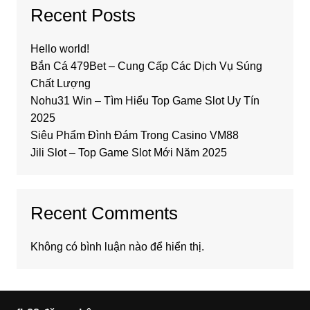
fb88 đăng nhập
f8bet đăng nhập
fun88 đăng nhập
vin777 com
8day com
hello88
Shbet
123b đăng nhập
i9bet
188bet link
Vin777
j88
w88 link
78win
Ee88
hb 88
qh88
8Day