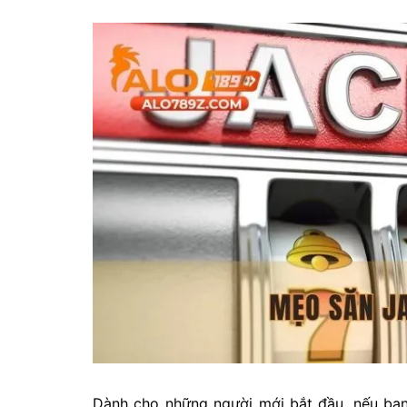
Dành cho những người mới bắt đầu, nếu b