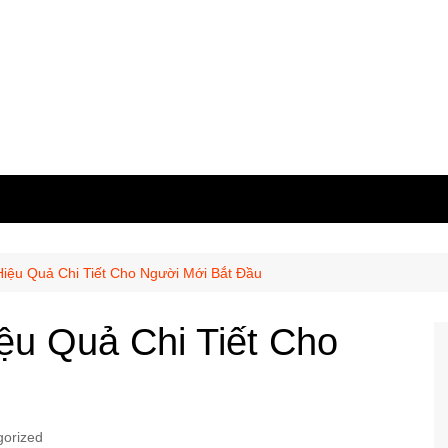
iệu Quả Chi Tiết Cho Người Mới Bắt Đầu
ệu Quả Chi Tiết Cho
gorized