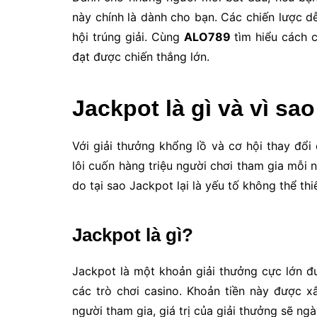
này chính là dành cho bạn. Các chiến lược d
hội trúng giải. Cùng
ALO789
tìm hiểu cách 
đạt được chiến thắng lớn.
Jackpot là gì và vì s
Với giải thưởng khổng lồ và cơ hội thay đổi
lôi cuốn hàng triệu người chơi tham gia mỗi 
do tại sao Jackpot lại là yếu tố không thể thiế
Jackpot là gì?
Jackpot là một khoản giải thưởng cực lớn đư
các trò chơi casino. Khoản tiền này được 
người tham gia, giá trị của giải thưởng sẽ ng