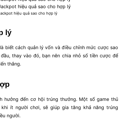
ackpot hiệu quả sao cho hợp lý
p lý
là biết cách quản lý vốn và điều chỉnh mức cược sao
 đầu, thay vào đó, bạn nên chia nhỏ số tiền cược để
iến thắng.
hợp
ảnh hưởng đến cơ hội trúng thưởng. Một số game thủ
khi ít người chơi, sẽ giúp gia tăng khả năng trúng
iều người.