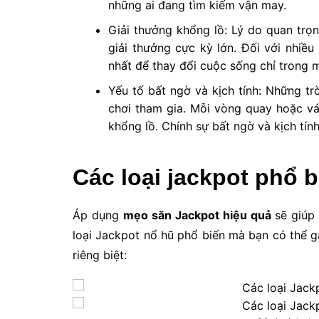
những ai đang tìm kiếm vận may.
Giải thưởng khổng lồ: Lý do quan trọ
giải thưởng cực kỳ lớn. Đối với nhiều
nhất để thay đổi cuộc sống chỉ trong 
Yếu tố bất ngờ và kịch tính: Những tr
chơi tham gia. Mỗi vòng quay hoặc vá
khổng lồ. Chính sự bất ngờ và kịch tín
Các loại jackpot phổ b
Áp dụng
mẹo săn Jackpot hiệu quả
sẽ giúp
loại Jackpot nổ hũ phổ biến mà bạn có thể gặ
riêng biệt: