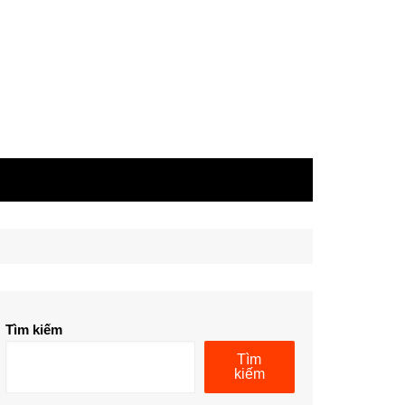
Tìm kiếm
Tìm
kiếm