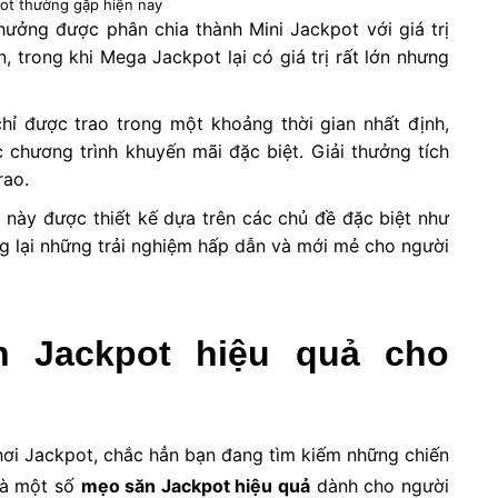
pot thường gặp hiện nay
hưởng được phân chia thành Mini Jackpot với giá trị
, trong khi Mega Jackpot lại có giá trị rất lớn nhưng
chỉ được trao trong một khoảng thời gian nhất định,
 chương trình khuyến mãi đặc biệt. Giải thưởng tích
rao.
 này được thiết kế dựa trên các chủ đề đặc biệt như
ng lại những trải nghiệm hấp dẫn và mới mẻ cho người
n Jackpot hiệu quả cho
hơi Jackpot, chắc hẳn bạn đang tìm kiếm những chiến
 là một số
mẹo săn Jackpot hiệu quả
dành cho người