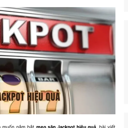
ạn muốn nắm bắt
mẹo săn Jackpot hiệu quả
, bài viết