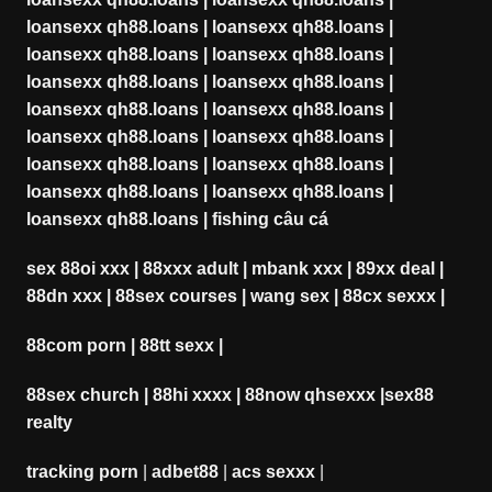
loansexx qh88.loans
|
loansexx qh88.loans
|
loansexx qh88.loans
|
loansexx qh88.loans
|
loansexx qh88.loans
|
loansexx qh88.loans
|
loansexx qh88.loans
|
loansexx qh88.loans
|
loansexx qh88.loans
|
loansexx qh88.loans
|
loansexx qh88.loans
|
loansexx qh88.loans
|
loansexx qh88.loans
|
loansexx qh88.loans
|
loansexx qh88.loans
|
fishing câu cá
sex 88oi xxx
|
88xxx adult
|
mbank xxx
|
89xx deal
|
88dn xxx
|
88sex courses
|
wang sex
|
88cx sexxx
|
88com porn
|
88tt sexx
|
88sex church
|
88hi xxxx
|
88now qhsexxx
|
sex88
realty
tracking porn
|
adbet88
|
acs sexxx
|