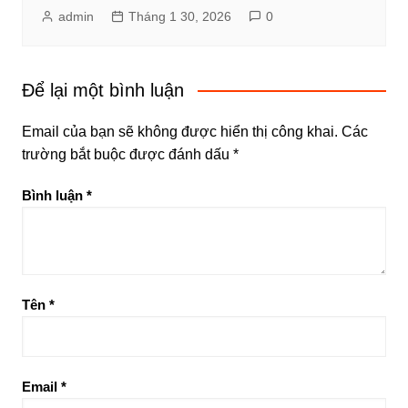
admin
Tháng 1 30, 2026
0
Để lại một bình luận
Email của bạn sẽ không được hiển thị công khai.
Các
trường bắt buộc được đánh dấu
*
Bình luận
*
Tên
*
Email
*