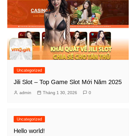
Uncategorized
Jili Slot – Top Game Slot Mới Năm 2025
admin
Tháng 1 30, 2026
0
Uncategorized
Hello world!