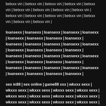
betxxx vin
|
betxxx vin
|
betxxx vin
|
betxxx vin
|
betxxx
vin
|
betxxx vin
|
betxxx vin
|
betxxx vin
|
betxxx vin
|
betxxx vin
|
betxxx vin
|
betxxx vin
|
betxxx vin
|
betxxx
vin
|
betxxx vin
|
betxxx vin
|
loansexx
|
loansexx
|
loansexx
|
loansexx
|
loansexx
|
loansexx
|
loansexx
|
loansexx
|
loansexx
|
loansexx
|
loansexx
|
loansexx
|
loansexx
|
loansexx
|
loansexx
|
loansexx
|
loansexx
|
loansexx
|
loansexx
|
loansexx
|
loansexx
|
loansexx
|
loansexx
|
loansexx
|
loansexx
|
loansexx
|
loansexx
|
loansexx
|
loansexx
|
loansexx
|
loansexx
|
loansexx
|
loansexx
|
loansexx
|
loansexx
|
loansexx
|
sex in88
|
sex online
|
game88 xxx
|
wkxxx sexx
|
wkxxx sexx
|
wkxxx sexx
|
wkxxx sexx
|
wkxxx sexx
|
wkxxx sexx
|
wkxxx sexx
|
wkxxx sexx
|
wkxxx sexx
|
wkxxx sexx
|
wkxxx sexx
|
wkxxx sexx
|
wkxxx sexx
|