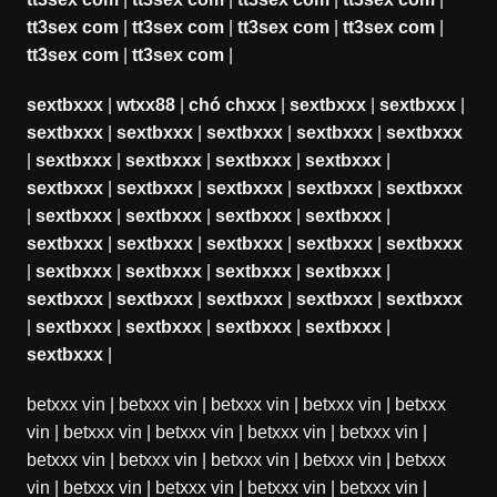
tt3sex com
|
tt3sex com
|
tt3sex com
|
tt3sex com
|
tt3sex com
|
tt3sex com
|
sextbxxx
|
wtxx88
|
chó chxxx
|
sextbxxx
|
sextbxxx
|
sextbxxx
|
sextbxxx
|
sextbxxx
|
sextbxxx
|
sextbxxx
|
sextbxxx
|
sextbxxx
|
sextbxxx
|
sextbxxx
|
sextbxxx
|
sextbxxx
|
sextbxxx
|
sextbxxx
|
sextbxxx
|
sextbxxx
|
sextbxxx
|
sextbxxx
|
sextbxxx
|
sextbxxx
|
sextbxxx
|
sextbxxx
|
sextbxxx
|
sextbxxx
|
sextbxxx
|
sextbxxx
|
sextbxxx
|
sextbxxx
|
sextbxxx
|
sextbxxx
|
sextbxxx
|
sextbxxx
|
sextbxxx
|
sextbxxx
|
sextbxxx
|
sextbxxx
|
sextbxxx
|
sextbxxx
|
betxxx vin
|
betxxx vin
|
betxxx vin
|
betxxx vin
|
betxxx
vin
|
betxxx vin
|
betxxx vin
|
betxxx vin
|
betxxx vin
|
betxxx vin
|
betxxx vin
|
betxxx vin
|
betxxx vin
|
betxxx
vin
|
betxxx vin
|
betxxx vin
|
betxxx vin
|
betxxx vin
|