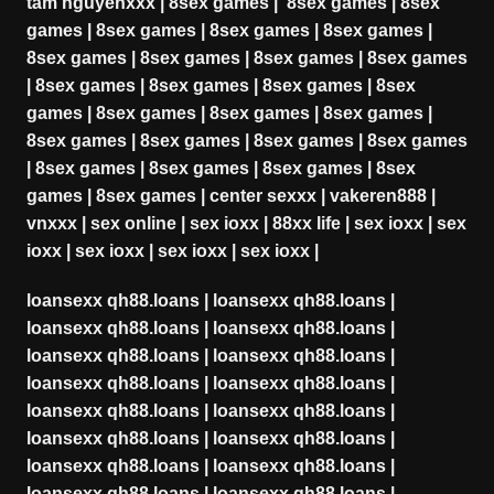
tâm nguyênxxx
|
8sex games
|
8sex games
|
8sex
games
|
8sex games
|
8sex games
|
8sex games
|
8sex games
|
8sex games
|
8sex games
|
8sex games
|
8sex games
|
8sex games
|
8sex games
|
8sex
games
|
8sex games
|
8sex games
|
8sex games
|
8sex games
|
8sex games
|
8sex games
|
8sex games
|
8sex games
|
8sex games
|
8sex games
|
8sex
games
|
8sex games
|
center sexxx
|
vakeren888
|
vnxxx
|
sex online
|
sex ioxx
|
88xx life
|
sex ioxx
|
sex
ioxx
|
sex ioxx
|
sex ioxx
|
sex ioxx
|
loansexx qh88.loans
|
loansexx qh88.loans
|
loansexx qh88.loans
|
loansexx qh88.loans
|
loansexx qh88.loans
|
loansexx qh88.loans
|
loansexx qh88.loans
|
loansexx qh88.loans
|
loansexx qh88.loans
|
loansexx qh88.loans
|
loansexx qh88.loans
|
loansexx qh88.loans
|
loansexx qh88.loans
|
loansexx qh88.loans
|
loansexx qh88.loans
|
loansexx qh88.loans
|