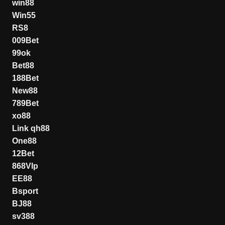
win88
Win55
RS8
009Bet
99ok
Bet88
188Bet
New88
789Bet
xo88
Link qh88
One88
12Bet
868VIp
EE88
Bsport
BJ88
sv388