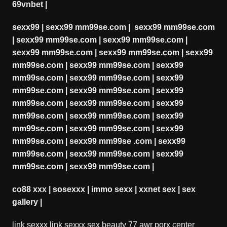
69vnbet
|
sexx99
|
sexx99 mm99se.com
|
sexx99 mm99se.com
|
sexx99 mm99se.com
|
sexx99 mm99se.com
|
sexx99 mm99se.com
|
sexx99 mm99se.com
|
sexx99
mm99se.com
|
sexx99 mm99se.com
|
sexx99
mm99se.com
|
sexx99 mm99se.com
|
sexx99
mm99se.com
|
sexx99 mm99se.com
|
sexx99
mm99se.com
|
sexx99 mm99se.com
|
sexx99
mm99se.com
|
sexx99 mm99se.com
|
sexx99
mm99se.com
|
sexx99 mm99se.com
|
sexx99
mm99se.com
|
sexx99 mm99se .com
|
sexx99
mm99se.com
|
sexx99 mm99se.com
|
sexx99
mm99se.com
|
sexx99 mm99se.com
|
co88 xxx
|
sosexxx
|
immo sexx
|
xxnet sex
|
sex
gallery
|
link sexxx
link sexxx
sex beauty
77 awr
porx center