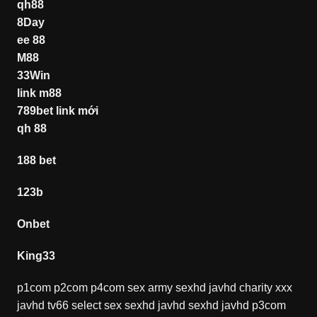
qh88
8Day
ee 88
M88
33Win
link m88
789bet link mới
qh 88
188 bet
123b
Onbet
King33
p1com
p2com
p4com
sex army
sexhd
javhd
charity xxx
javhd
tv66
select sex
sexhd
javhd
sexhd
javhd
p3com