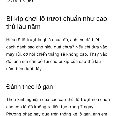
(27.000 x 96).
Bí kíp chơi lô trượt chuẩn như cao
thủ lâu năm
Hiểu rõ lô trượt là gì là chưa đủ, anh em đã biết
cách đánh sao cho hiệu quả chưa? Nếu chỉ dựa vào
may rủi, cơ hội chiến thắng sẽ không cao. Thay vào
đó, anh em cần bỏ túi các bí kíp của cao thủ lâu
năm bên dưới đây.
Đánh theo lô gan
Theo kinh nghiệm của các cao thủ, lô trượt nên chọn
các con lô đã không ra liên tục trong 7 ngày.
Phương pháp này dựa trên thống kê lô gan, anh em