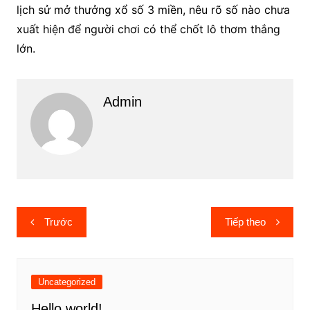
lịch sử mở thưởng xổ số 3 miền, nêu rõ số nào chưa
xuất hiện để người chơi có thể chốt lô thơm thắng
lớn.
Admin
Điều
Trước
Tiếp theo
hướng
bài
viết
Uncategorized
Hello world!