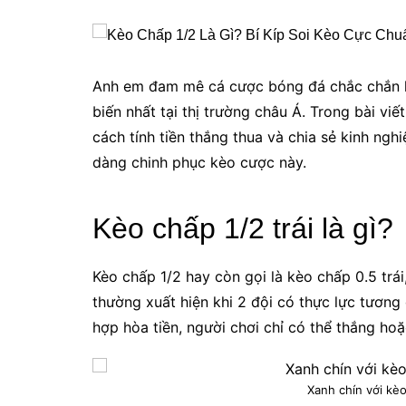
Anh em đam mê cá cược bóng đá chắc chắn 
biến nhất tại thị trường châu Á. Trong bài viế
cách tính tiền thắng thua và chia sẻ kinh ng
dàng chinh phục kèo cược này.
Kèo chấp 1/2 trái là gì?
Kèo chấp 1/2 hay còn gọi là kèo chấp 0.5 trái
thường xuất hiện khi 2 đội có thực lực tươn
hợp hòa tiền, người chơi chỉ có thể thắng ho
Xanh chín với kèo