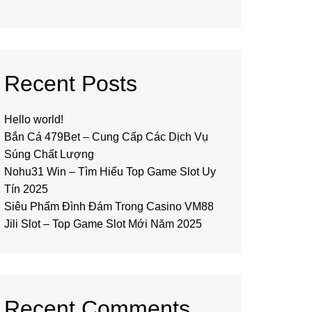
Recent Posts
Hello world!
Bắn Cá 479Bet – Cung Cấp Các Dịch Vụ
Súng Chất Lượng
Nohu31 Win – Tìm Hiểu Top Game Slot Uy
Tín 2025
Siêu Phẩm Đình Đám Trong Casino VM88
Jili Slot – Top Game Slot Mới Năm 2025
Recent Comments