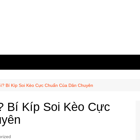
Gì? Bí Kíp Soi Kèo Cực Chuẩn Của Dân Chuyên
? Bí Kíp Soi Kèo Cực
uyên
rized