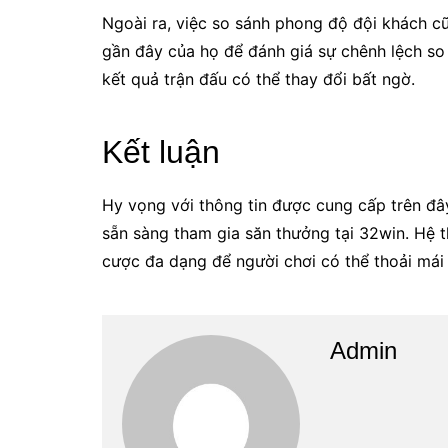
Ngoài ra, việc so sánh phong độ đội khách c
gần đây của họ để đánh giá sự chênh lệch so 
kết quả trận đấu có thể thay đổi bất ngờ.
Kết luận
Hy vọng với thông tin được cung cấp trên đâ
sẵn sàng tham gia săn thưởng tại 32win. Hệ t
cược đa dạng để người chơi có thể thoải mái 
Admin