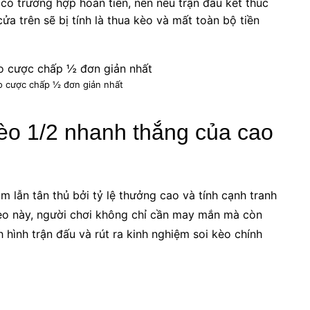
có trường hợp hoàn tiền, nên nếu trận đấu kết thúc
ửa trên sẽ bị tính là thua kèo và mất toàn bộ tiền
 cược chấp ½ đơn giản nhất
kèo 1/2 nhanh thắng của cao
m lẫn tân thủ bởi tỷ lệ thưởng cao và tính cạnh tranh
kèo này, người chơi không chỉ cần may mắn mà còn
nh hình trận đấu và rút ra kinh nghiệm soi kèo chính