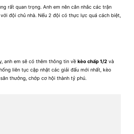
ũng rất quan trọng. Anh em nên cân nhắc các trận
với đội chủ nhà. Nếu 2 đội có thực lực quá cách biệt,
y, anh em sẽ có thêm thông tin về
kèo chấp 1/2
và
hống liên tục cập nhật các giải đấu mới nhất, kèo
săn thưởng, chớp cơ hội thành tỷ phú.