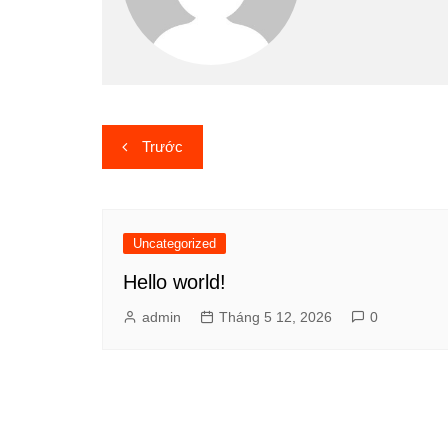
Điều
Trước
hướng
bài
Uncategorized
viết
Hello world!
admin
Tháng 5 12, 2026
0