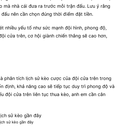
o mà nhà cái đưa ra trước mỗi trận đấu. Lưu ý rằng
n đấu nên cần chọn đúng thời điểm đặt tiền.
t nhiều yếu tố như sức mạnh đội hình, phong độ,
ội cửa trên, cơ hội giành chiến thắng sẽ cao hơn,
à phân tích lịch sử kèo cược của đội cửa trên trong
ổn định, khả năng cao sẽ tiếp tục duy trì phong độ và
nếu đội cửa trên liên tục thua kèo, anh em cần cân
ịch sử kèo gần đây