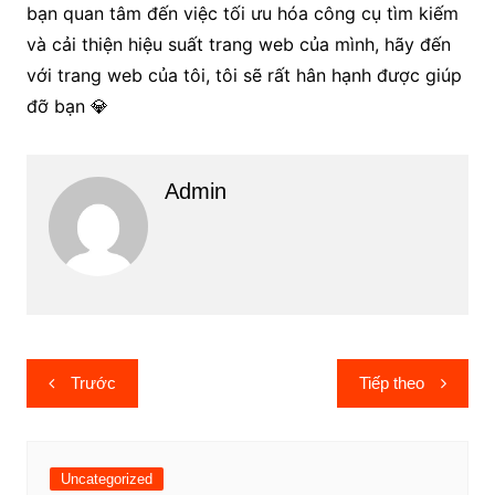
bạn quan tâm đến việc tối ưu hóa công cụ tìm kiếm
và cải thiện hiệu suất trang web của mình, hãy đến
với trang web của tôi, tôi sẽ rất hân hạnh được giúp
đỡ bạn 💎
Admin
Điều
Trước
Tiếp theo
hướng
bài
viết
Uncategorized