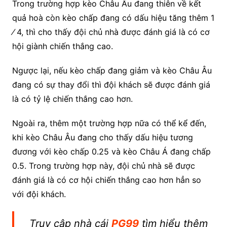
Trong trường hợp kèo Châu Âu đang thiên về kết
quả hoà còn kèo chấp đang có dấu hiệu tăng thêm 1
⁄ 4, thì cho thấy đội chủ nhà được đánh giá là có cơ
hội giành chiến thắng cao.
Ngược lại, nếu kèo chấp đang giảm và kèo Châu Âu
đang có sự thay đổi thì đội khách sẽ được đánh giá
là có tỷ lệ chiến thắng cao hơn.
Ngoài ra, thêm một trường hợp nữa có thể kể đến,
khi kèo Châu Âu đang cho thấy dấu hiệu tương
đương với kèo chấp 0.25 và kèo Châu Á đang chấp
0.5. Trong trường hợp này, đội chủ nhà sẽ được
đánh giá là có cơ hội chiến thắng cao hơn hẳn so
với đội khách.
Truy cập nhà cái
PG99
tìm hiểu thêm