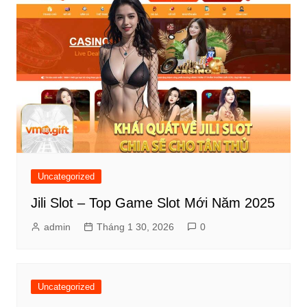
Uncategorized
Jili Slot – Top Game Slot Mới Năm 2025
admin
Tháng 1 30, 2026
0
Uncategorized