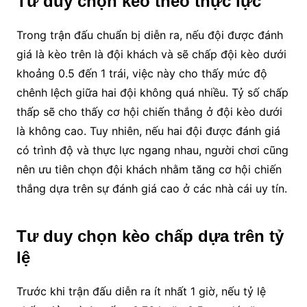
Tư duy chọn kèo theo thực lực
Trong trận đấu chuẩn bị diễn ra, nếu đội được đánh
giá là kèo trên là đội khách và sẽ chấp đội kèo dưới
khoảng 0.5 đến 1 trái, việc này cho thấy mức độ
chênh lệch giữa hai đội không quá nhiều. Tỷ số chấp
thấp sẽ cho thấy cơ hội chiến thắng ở đội kèo dưới
là không cao. Tuy nhiên, nếu hai đội được đánh giá
có trình độ và thực lực ngang nhau, người chơi cũng
nên ưu tiên chọn đội khách nhằm tăng cơ hội chiến
thắng dựa trên sự đánh giá cao ở các nhà cái uy tín.
Tư duy chọn kèo chấp
dựa trên tỷ
lệ
Trước khi trận đấu diễn ra ít nhất 1 giờ, nếu tỷ lệ