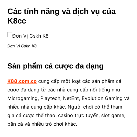
Các tính năng và dịch vụ của
K8cc
Đơn Vị Cskh K8
Sản phẩm cá cược đa dạng
K88.com.co
cung cấp một loạt các sản phẩm cá
cược đa dạng từ các nhà cung cấp nổi tiếng như
Microgaming, Playtech, NetEnt, Evolution Gaming và
nhiều nhà cung cấp khác. Người chơi có thể tham
gia cá cược thể thao, casino trực tuyến, slot game,
bắn cá và nhiều trò chơi khác.