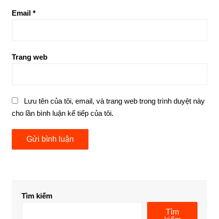
Email
*
Trang web
Lưu tên của tôi, email, và trang web trong trình duyệt này
cho lần bình luận kế tiếp của tôi.
Tìm kiếm
Tìm