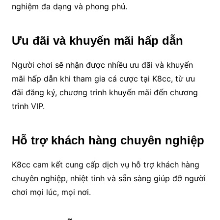
nghiệm đa dạng và phong phú.
Ưu đãi và khuyến mãi hấp dẫn
Người chơi sẽ nhận được nhiều ưu đãi và khuyến
mãi hấp dẫn khi tham gia cá cược tại K8cc, từ ưu
đãi đăng ký, chương trình khuyến mãi đến chương
trình VIP.
Hỗ trợ khách hàng chuyên nghiệp
K8cc cam kết cung cấp dịch vụ hỗ trợ khách hàng
chuyên nghiệp, nhiệt tình và sẵn sàng giúp đỡ người
chơi mọi lúc, mọi nơi.