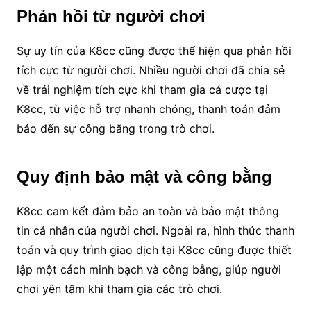
Phản hồi từ người chơi
Sự uy tín của K8cc cũng được thể hiện qua phản hồi
tích cực từ người chơi. Nhiều người chơi đã chia sẻ
về trải nghiệm tích cực khi tham gia cá cược tại
K8cc, từ việc hỗ trợ nhanh chóng, thanh toán đảm
bảo đến sự công bằng trong trò chơi.
Quy định bảo mật và công bằng
K8cc cam kết đảm bảo an toàn và bảo mật thông
tin cá nhân của người chơi. Ngoài ra, hình thức thanh
toán và quy trình giao dịch tại K8cc cũng được thiết
lập một cách minh bạch và công bằng, giúp người
chơi yên tâm khi tham gia các trò chơi.