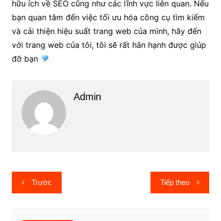
hữu ích về SEO cũng như các lĩnh vực liên quan. Nếu
bạn quan tâm đến việc tối ưu hóa công cụ tìm kiếm
và cải thiện hiệu suất trang web của mình, hãy đến
với trang web của tôi, tôi sẽ rất hân hạnh được giúp
đỡ bạn
Admin
Điều
Trước
Tiếp theo
hướng
bài