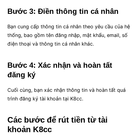
Bước 3: Điền thông tin cá nhân
Bạn cung cấp thông tin cá nhân theo yêu cầu của hệ
thống, bao gồm tên đăng nhập, mật khẩu, email, số
điện thoại và thông tin cá nhân khác.
Bước 4: Xác nhận và hoàn tất
đăng ký
Cuối cùng, bạn xác nhận thông tin và hoàn tất quá
trình đăng ký tài khoản tại K8cc.
Các bước để rút tiền từ tài
khoản K8cc