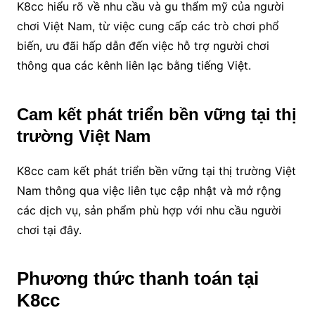
K8cc hiểu rõ về nhu cầu và gu thẩm mỹ của người
chơi Việt Nam, từ việc cung cấp các trò chơi phổ
biến, ưu đãi hấp dẫn đến việc hỗ trợ người chơi
thông qua các kênh liên lạc bằng tiếng Việt.
Cam kết phát triển bền vững tại thị
trường Việt Nam
K8cc cam kết phát triển bền vững tại thị trường Việt
Nam thông qua việc liên tục cập nhật và mở rộng
các dịch vụ, sản phẩm phù hợp với nhu cầu người
chơi tại đây.
Phương thức thanh toán tại
K8cc