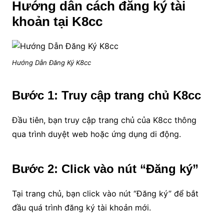
Hướng dẫn cách đăng ký tài
khoản tại K8cc
Hướng Dẫn Đăng Ký K8cc
Bước 1: Truy cập trang chủ K8cc
Đầu tiên, bạn truy cập trang chủ của K8cc thông
qua trình duyệt web hoặc ứng dụng di động.
Bước 2: Click vào nút “Đăng ký”
Tại trang chủ, bạn click vào nút “Đăng ký” để bắt
đầu quá trình đăng ký tài khoản mới.