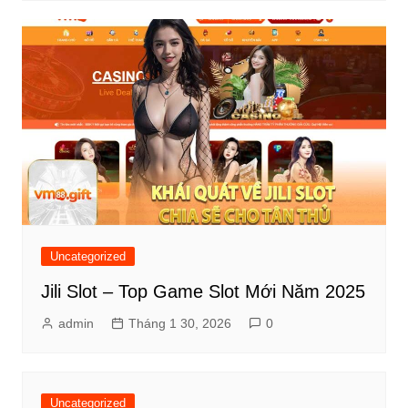
Uncategorized
Jili Slot – Top Game Slot Mới Năm 2025
admin
Tháng 1 30, 2026
0
Uncategorized