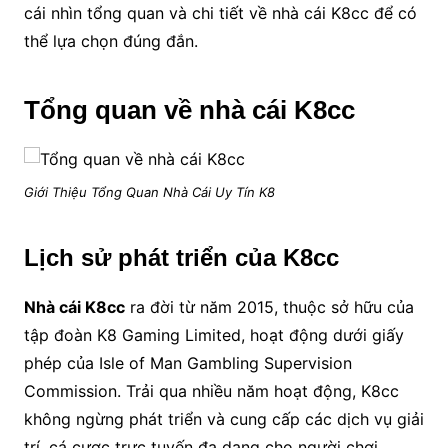
cái nhìn tổng quan và chi tiết về nhà cái K8cc để có
thể lựa chọn đúng đắn.
Tổng quan về nhà cái K8cc
Giới Thiệu Tổng Quan Nhà Cái Uy Tín K8
Lịch sử phát triển của K8cc
Nhà cái K8cc
ra đời từ năm 2015, thuộc sở hữu của
tập đoàn K8 Gaming Limited, hoạt động dưới giấy
phép của Isle of Man Gambling Supervision
Commission. Trải qua nhiều năm hoạt động, K8cc
không ngừng phát triển và cung cấp các dịch vụ giải
trí, cá cược trực tuyến đa dạng cho người chơi.