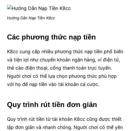
Hướng Dẫn Nạp Tiền K8cc
Các phương thức nạp tiền
K8cc cung cấp nhiều phương thức nạp tiền phổ biến
và tiện lợi như chuyển khoản ngân hàng, ví điện tử,
thẻ cào điện thoại, cổng thanh toán trực tuyến.
Người chơi có thể lựa chọn phương thức phù hợp
với họ để nạp tiền vào tài khoản cá cược.
Quy trình rút tiền đơn giản
Quy trình rút tiền từ tài khoản K8cc cũng được thiết
lập đơn giản và nhanh chóng. Người chơi có thể yên