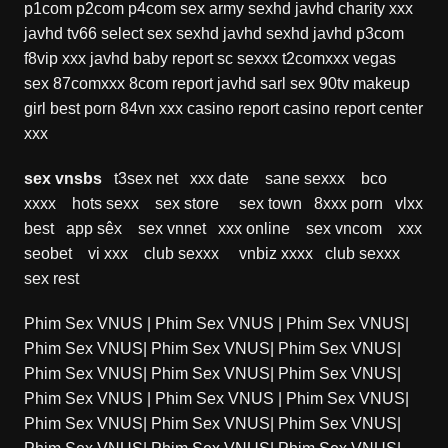
p1com
p2com
p4com
sex army
sexhd
javhd
charity xxx
javhd
tv66
select sex
sexhd
javhd
sexhd
javhd
p3com
f8vip xxx
javhd
baby report
sc sexxx
t2comxxx
vegas
sex
87comxxx
8com report
javhd
sarl sex
90tv
makeup
girl
best porn
84vn xxx
casino report
casino report
center
xxx
sex vnsbs
t3sex net
xxx date
sane sexxx
bco
xxxx
hots sexx
sex store
sex town
8xxx porn
vlxx
best
app sêx
sex vnnet
xxx online
sex vncom
xxx
seobet
vi xxx
club sexxx
vnbiz xxxx
club sexxx
sex rest
Phim Sex VNUS
|
Phim Sex VNUS
|
Phim Sex VNUS
|
Phim Sex VNUS
|
Phim Sex VNUS
|
Phim Sex VNUS
|
Phim Sex VNUS
|
Phim Sex VNUS
|
Phim Sex VNUS
|
Phim Sex VNUS
|
Phim Sex VNUS
|
Phim Sex VNUS
|
Phim Sex VNUS
|
Phim Sex VNUS
|
Phim Sex VNUS
|