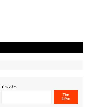
Tìm kiếm
Tìm
kiếm