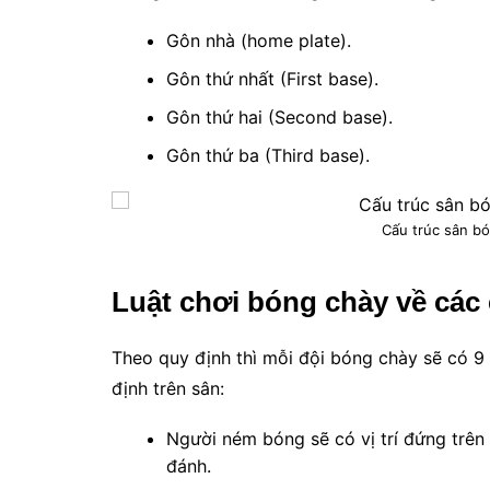
Gôn nhà (home plate).
Gôn thứ nhất (First base).
Gôn thứ hai (Second base).
Gôn thứ ba (Third base).
Cấu trúc sân bó
Luật chơi bóng chày về các 
Theo quy định thì mỗi đội bóng chày sẽ có 9 
định trên sân:
Người ném bóng sẽ có vị trí đứng trê
đánh.