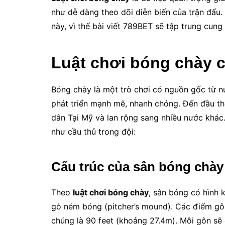
như dễ dàng theo dõi diễn biến của trận đấu.
này, vì thế bài viết 789BET sẽ tập trung cung
Luật chơi bóng chày c
Bóng chày là một trò chơi có nguồn gốc từ 
phát triển mạnh mẽ, nhanh chóng. Đến đầu th
dân Tại Mỹ và lan rộng sang nhiều nước khác
như cầu thủ trong đội:
Cấu trúc của sân bóng chày 
Theo
luật chơi bóng chày
, sân bóng có hình 
gò ném bóng (pitcher’s mound). Các điểm gôn
chúng là 90 feet (khoảng 27.4m). Mỗi gôn sẽ