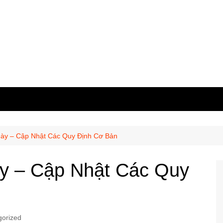
hày – Cập Nhật Các Quy Định Cơ Bản
y – Cập Nhật Các Quy
gorized