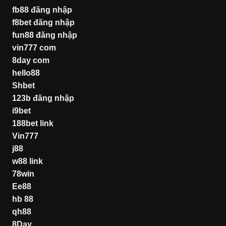
fb88 đăng nhập
f8bet đăng nhập
fun88 đăng nhập
vin777 com
8day com
hello88
Shbet
123b đăng nhập
i9bet
188bet link
Vin777
j88
w88 link
78win
Ee88
hb 88
qh88
8Day