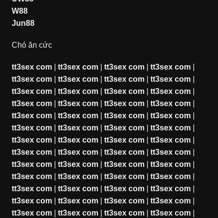
W88
Jun88
Chó ăn cức
tt3sex com
|
tt3sex com
|
tt3sex com
|
tt3sex com
|
tt3sex com
|
tt3sex com
|
tt3sex com
|
tt3sex com
|
tt3sex com
|
tt3sex com
|
tt3sex com
|
tt3sex com
|
tt3sex com
|
tt3sex com
|
tt3sex com
|
tt3sex com
|
tt3sex com
|
tt3sex com
|
tt3sex com
|
tt3sex com
|
tt3sex com
|
tt3sex com
|
tt3sex com
|
tt3sex com
|
tt3sex com
|
tt3sex com
|
tt3sex com
|
tt3sex com
|
tt3sex com
|
tt3sex com
|
tt3sex com
|
tt3sex com
|
tt3sex com
|
tt3sex com
|
tt3sex com
|
tt3sex com
|
tt3sex com
|
tt3sex com
|
tt3sex com
|
tt3sex com
|
tt3sex com
|
tt3sex com
|
tt3sex com
|
tt3sex com
|
tt3sex com
|
tt3sex com
|
tt3sex com
|
tt3sex com
|
tt3sex com
|
tt3sex com
|
tt3sex com
|
tt3sex com
|