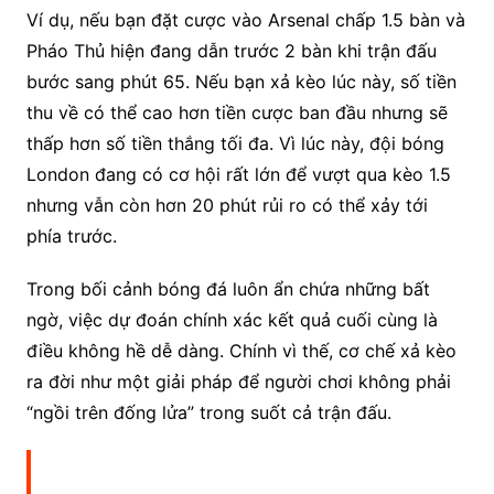
Ví dụ, nếu bạn đặt cược vào Arsenal chấp 1.5 bàn và
Pháo Thủ hiện đang dẫn trước 2 bàn khi trận đấu
bước sang phút 65. Nếu bạn xả kèo lúc này, số tiền
thu về có thể cao hơn tiền cược ban đầu nhưng sẽ
thấp hơn số tiền thắng tối đa. Vì lúc này, đội bóng
London đang có cơ hội rất lớn để vượt qua kèo 1.5
nhưng vẫn còn hơn 20 phút rủi ro có thể xảy tới
phía trước.
Trong bối cảnh bóng đá luôn ẩn chứa những bất
ngờ, việc dự đoán chính xác kết quả cuối cùng là
điều không hề dễ dàng. Chính vì thế, cơ chế xả kèo
ra đời như một giải pháp để người chơi không phải
“ngồi trên đống lửa” trong suốt cả trận đấu.
Bài viết liên quan: Kèo châu Á 789bet: