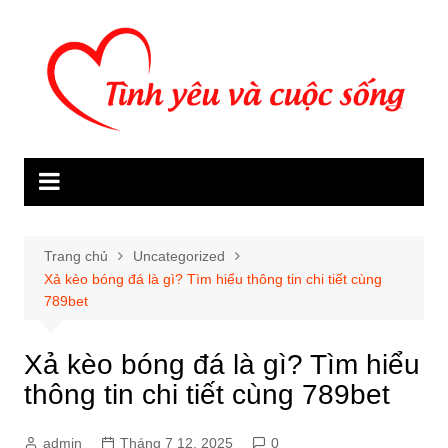
Chuyển
đến
phần
nội
dung
Trang chủ
Uncategorized
Xả kèo bóng đá là gì? Tìm hiểu thông tin chi tiết cùng
789bet
Xả kèo bóng đá là gì? Tìm hiểu
thông tin chi tiết cùng 789bet
admin
Tháng 7 12, 2025
0