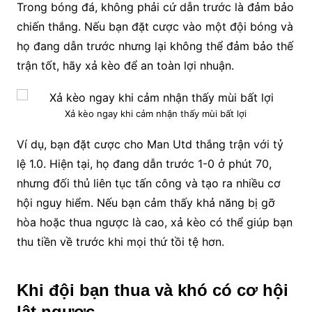
Trong bóng đá, không phải cứ dẫn trước là đảm bảo
chiến thắng. Nếu bạn đặt cược vào một đội bóng và
họ đang dẫn trước nhưng lại không thể đảm bảo thế
trận tốt, hãy xả kèo để an toàn lợi nhuận.
Xả kèo ngay khi cảm nhận thấy mùi bất lợi
Ví dụ, bạn đặt cược cho Man Utd thắng trận với tỷ
lệ 1.0. Hiện tại, họ đang dẫn trước 1-0 ở phút 70,
nhưng đối thủ liên tục tấn công và tạo ra nhiều cơ
hội nguy hiểm. Nếu bạn cảm thấy khả năng bị gỡ
hòa hoặc thua ngược là cao, xả kèo có thể giúp bạn
thu tiền về trước khi mọi thứ tồi tệ hơn.
Khi đội bạn thua và khó có cơ hội
lật ngược