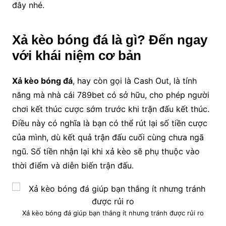
đây nhé.
Xả kèo bóng đá là gì? Đến ngay
với khái niệm cơ bản
Xả kèo bóng đá
, hay còn gọi là Cash Out, là tính
năng mà nhà cái 789bet có sở hữu, cho phép người
chơi kết thúc cược sớm trước khi trận đấu kết thúc.
Điều này có nghĩa là bạn có thể rút lại số tiền cược
của mình, dù kết quả trận đấu cuối cùng chưa ngã
ngũ. Số tiền nhận lại khi xả kèo sẽ phụ thuộc vào
thời điểm và diễn biến trận đấu.
Xả kèo bóng đá giúp bạn thắng ít nhưng tránh được rủi ro