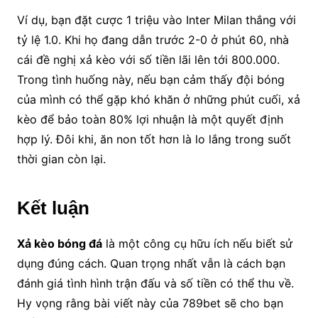
Ví dụ, bạn đặt cược 1 triệu vào Inter Milan thắng với
tỷ lệ 1.0. Khi họ đang dẫn trước 2-0 ở phút 60, nhà
cái đề nghị xả kèo với số tiền lãi lên tới 800.000.
Trong tình huống này, nếu bạn cảm thấy đội bóng
của mình có thể gặp khó khăn ở những phút cuối, xả
kèo để bảo toàn 80% lợi nhuận là một quyết định
hợp lý. Đôi khi, ăn non tốt hơn là lo lắng trong suốt
thời gian còn lại.
Kết luận
Xả kèo bóng đá
là một công cụ hữu ích nếu biết sử
dụng đúng cách. Quan trọng nhất vẫn là cách bạn
đánh giá tình hình trận đấu và số tiền có thể thu về.
Hy vọng rằng bài viết này của 789bet sẽ cho bạn