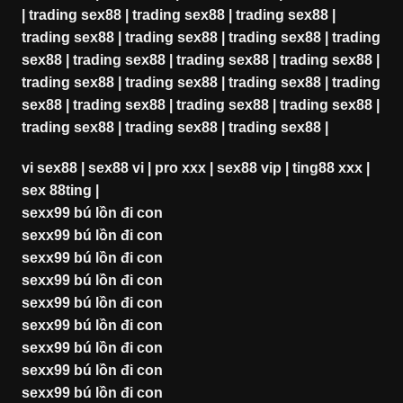
|
trading sex88
|
trading sex88
|
trading sex88
|
trading sex88
|
trading sex88
|
trading sex88
|
trading
sex88
|
trading sex88
|
trading sex88
|
trading sex88
|
trading sex88
|
trading sex88
|
trading sex88
|
trading
sex88
|
trading sex88
|
trading sex88
|
trading sex88
|
trading sex88
|
trading sex88
|
trading sex88
|
vi sex88
|
sex88 vi
|
pro xxx
|
sex88 vip
|
ting88 xxx
|
sex 88ting
|
sexx99 bú lồn đi con
sexx99 bú lồn đi con
sexx99 bú lồn đi con
sexx99 bú lồn đi con
sexx99 bú lồn đi con
sexx99 bú lồn đi con
sexx99 bú lồn đi con
sexx99 bú lồn đi con
sexx99 bú lồn đi con