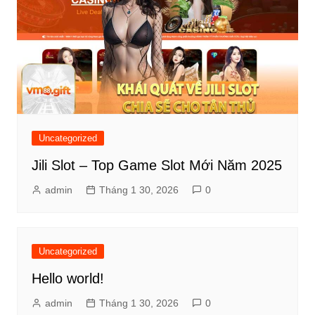
Uncategorized
Jili Slot – Top Game Slot Mới Năm 2025
admin
Tháng 1 30, 2026
0
Uncategorized
Hello world!
admin
Tháng 1 30, 2026
0