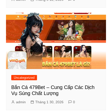
Uncategorized
Bắn Cá 479Bet – Cung Cấp Các Dịch
Vụ Súng Chất Lượng
admin
Tháng 1 30, 2026
0