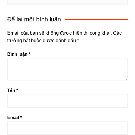
Để lại một bình luận
Email của bạn sẽ không được hiển thị công khai.
Các
trường bắt buộc được đánh dấu
*
Bình luận
*
Tên
*
Email
*