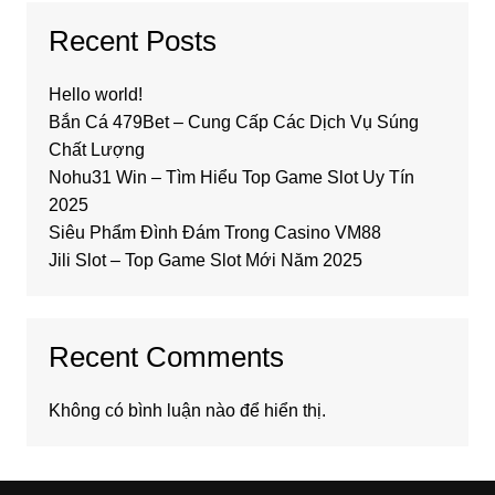
Recent Posts
Hello world!
Bắn Cá 479Bet – Cung Cấp Các Dịch Vụ Súng
Chất Lượng
Nohu31 Win – Tìm Hiểu Top Game Slot Uy Tín
2025
Siêu Phẩm Đình Đám Trong Casino VM88
Jili Slot – Top Game Slot Mới Năm 2025
Recent Comments
Không có bình luận nào để hiển thị.