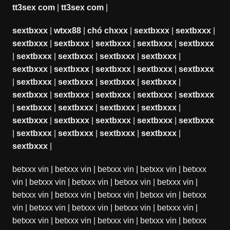
tt3sex com
|
tt3sex com
|
sextbxxx
|
wtxx88
|
chó chxxx
|
sextbxxx
|
sextbxxx
|
sextbxxx
|
sextbxxx
|
sextbxxx
|
sextbxxx
|
sextbxxx
|
sextbxxx
|
sextbxxx
|
sextbxxx
|
sextbxxx
|
sextbxxx
|
sextbxxx
|
sextbxxx
|
sextbxxx
|
sextbxxx
|
sextbxxx
|
sextbxxx
|
sextbxxx
|
sextbxxx
|
sextbxxx
|
sextbxxx
|
sextbxxx
|
sextbxxx
|
sextbxxx
|
sextbxxx
|
sextbxxx
|
sextbxxx
|
sextbxxx
|
sextbxxx
|
sextbxxx
|
sextbxxx
|
sextbxxx
|
sextbxxx
|
sextbxxx
|
sextbxxx
|
sextbxxx
|
sextbxxx
|
sextbxxx
|
betxxx vin
|
betxxx vin
|
betxxx vin
|
betxxx vin
|
betxxx
vin
|
betxxx vin
|
betxxx vin
|
betxxx vin
|
betxxx vin
|
betxxx vin
|
betxxx vin
|
betxxx vin
|
betxxx vin
|
betxxx
vin
|
betxxx vin
|
betxxx vin
|
betxxx vin
|
betxxx vin
|
betxxx vin
|
betxxx vin
|
betxxx vin
|
betxxx vin
|
betxxx