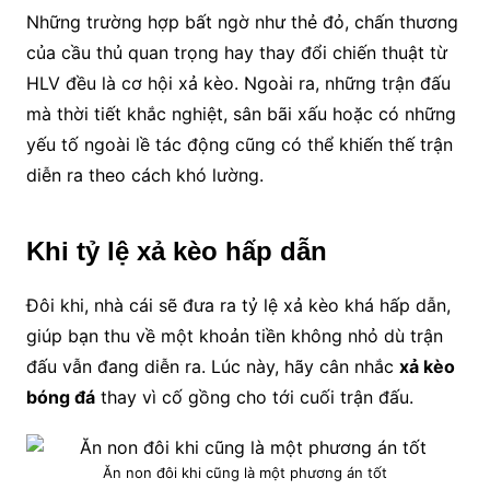
Những trường hợp bất ngờ như thẻ đỏ, chấn thương
của cầu thủ quan trọng hay thay đổi chiến thuật từ
HLV đều là cơ hội xả kèo. Ngoài ra, những trận đấu
mà thời tiết khắc nghiệt, sân bãi xấu hoặc có những
yếu tố ngoài lề tác động cũng có thể khiến thế trận
diễn ra theo cách khó lường.
Khi tỷ lệ xả kèo hấp dẫn
Đôi khi, nhà cái sẽ đưa ra tỷ lệ xả kèo khá hấp dẫn,
giúp bạn thu về một khoản tiền không nhỏ dù trận
đấu vẫn đang diễn ra. Lúc này, hãy cân nhắc
xả kèo
bóng đá
thay vì cố gồng cho tới cuối trận đấu.
Ăn non đôi khi cũng là một phương án tốt