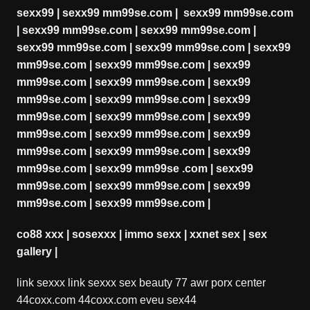
sexx99
|
sexx99 mm99se.com
|
sexx99 mm99se.com
|
sexx99 mm99se.com
|
sexx99 mm99se.com
|
sexx99 mm99se.com
|
sexx99 mm99se.com
|
sexx99
mm99se.com
|
sexx99 mm99se.com
|
sexx99
mm99se.com
|
sexx99 mm99se.com
|
sexx99
mm99se.com
|
sexx99 mm99se.com
|
sexx99
mm99se.com
|
sexx99 mm99se.com
|
sexx99
mm99se.com
|
sexx99 mm99se.com
|
sexx99
mm99se.com
|
sexx99 mm99se.com
|
sexx99
mm99se.com
|
sexx99 mm99se .com
|
sexx99
mm99se.com
|
sexx99 mm99se.com
|
sexx99
mm99se.com
|
sexx99 mm99se.com
|
co88 xxx
|
sosexxx
|
immo sexx
|
xxnet sex
|
sex
gallery
|
link sexxx
link sexxx
sex beauty
77 awr
porx center
44coxx.com
44coxx.com
eveu sex44