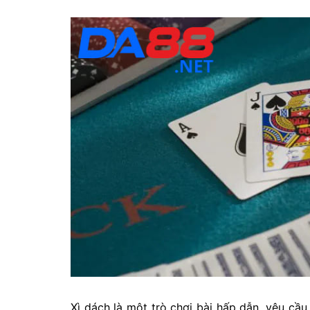
Xì dách là một trò chơi bài hấp dẫn, yêu c