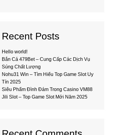
Recent Posts
Hello world!
Bắn Cá 479Bet – Cung Cấp Các Dịch Vụ
Súng Chất Lượng
Nohu31 Win – Tìm Hiểu Top Game Slot Uy
Tín 2025
Siêu Phẩm Đình Đám Trong Casino VM88
Jili Slot – Top Game Slot Mới Năm 2025
Recent Comments