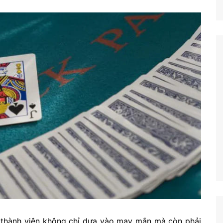
ầu thành viên không chỉ dựa vào may mắn mà còn phải