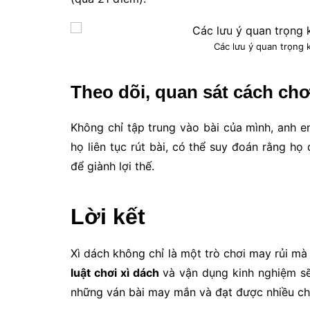
Các lưu ý quan trọng 
Theo dõi, quan sát cách chơi
Không chỉ tập trung vào bài của mình, anh e
họ liên tục rút bài, có thể suy đoán rằng h
để giành lợi thế.
Lời kết
Xì dách không chỉ là một trò chơi may rủi mà 
luật chơi xì dách
và vận dụng kinh nghiệm sẽ
những ván bài may mắn và đạt được nhiều ch