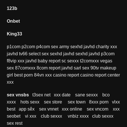
123b
Onbet
King33
p1com
p2com
p4com
sex army
sexhd
javhd
charity xxx
javhd
tv66
select sex
sexhd
javhd
sexhd
javhd
p3com
f8vip xxx
javhd
baby report
sc sexxx
t2comxxx
vegas
sex
87comxxx
8com report
javhd
sarl sex
90tv
makeup
girl
best porn
84vn xxx
casino report
casino report
center
xxx
sex vnsbs
t3sex net
xxx date
sane sexxx
bco
xxxx
hots sexx
sex store
sex town
8xxx porn
vlxx
best
app sêx
sex vnnet
xxx online
sex vncom
xxx
seobet
vi xxx
club sexxx
vnbiz xxxx
club sexxx
sex rest