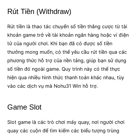
Rút Tiền (Withdraw)
Rút tiền là thao tác chuyển số tiền thắng cược từ tài
khoản game trở về tài khoản ngân hàng hoặc ví điện
tử của người chơi. Khi bạn đã có được số tiền
thưởng mong muốn, có thể yêu cầu rút tiền qua các
phương thức hỗ trợ của nền tảng, giúp bạn sử dụng
số tiền đó ngoài game. Quy trình này có thể thực
hiện qua nhiều hình thức thanh toán khác nhau, tùy
vào các dịch vụ mà Nohu31 Win hỗ trợ.
Game Slot
Slot game là các trò chơi máy quay, nơi người chơi
quay các cuộn để tìm kiếm các biểu tượng trùng