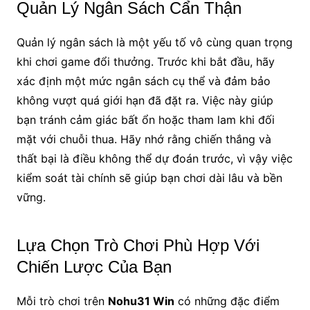
Quản Lý Ngân Sách Cẩn Thận
Quản lý ngân sách là một yếu tố vô cùng quan trọng
khi chơi game đổi thưởng. Trước khi bắt đầu, hãy
xác định một mức ngân sách cụ thể và đảm bảo
không vượt quá giới hạn đã đặt ra. Việc này giúp
bạn tránh cảm giác bất ổn hoặc tham lam khi đối
mặt với chuỗi thua. Hãy nhớ rằng chiến thắng và
thất bại là điều không thể dự đoán trước, vì vậy việc
kiểm soát tài chính sẽ giúp bạn chơi dài lâu và bền
vững.
Lựa Chọn Trò Chơi Phù Hợp Với
Chiến Lược Của Bạn
Mỗi trò chơi trên
Nohu31 Win
có những đặc điểm