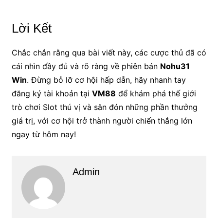
Lời Kết
Chắc chắn rằng qua bài viết này, các cược thủ đã có
cái nhìn đầy đủ và rõ ràng về phiên bản
Nohu31
Win
. Đừng bỏ lỡ cơ hội hấp dẫn, hãy nhanh tay
đăng ký tài khoản tại
VM88
để khám phá thế giới
trò chơi Slot thú vị và săn đón những phần thưởng
giá trị, với cơ hội trở thành người chiến thắng lớn
ngay từ hôm nay!
Admin