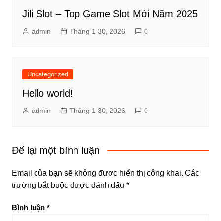
Jili Slot – Top Game Slot Mới Năm 2025
admin
Tháng 1 30, 2026
0
Uncategorized
Hello world!
admin
Tháng 1 30, 2026
0
Để lại một bình luận
Email của bạn sẽ không được hiển thị công khai.
Các
trường bắt buộc được đánh dấu
*
Bình luận
*