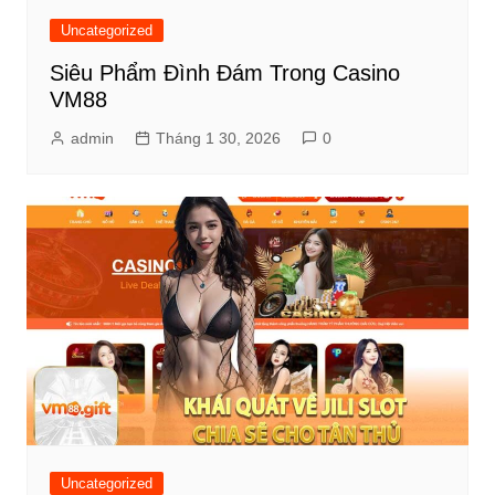
Uncategorized
Siêu Phẩm Đình Đám Trong Casino
VM88
admin
Tháng 1 30, 2026
0
Uncategorized