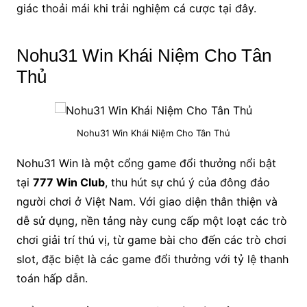
giác thoải mái khi trải nghiệm cá cược tại đây.
Nohu31 Win Khái Niệm Cho Tân
Thủ
Nohu31 Win Khái Niệm Cho Tân Thủ
Nohu31 Win là một cổng game đổi thưởng nổi bật
tại
777 Win Club
, thu hút sự chú ý của đông đảo
người chơi ở Việt Nam. Với giao diện thân thiện và
dễ sử dụng, nền tảng này cung cấp một loạt các trò
chơi giải trí thú vị, từ game bài cho đến các trò chơi
slot, đặc biệt là các game đổi thưởng với tỷ lệ thanh
toán hấp dẫn.