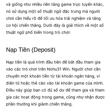
và giống như nhiều nền tảng game trực tuyến khác,
nó sử dụng một số thuật ngữ đặc trưng mà người
chơi cần hiểu rõ để tối ưu hóa trải nghiệm và tăng
cơ hội chiến thắng. Dưới đây là giải thích về một số
thuật ngữ phổ biến trong trò chơi:
Nạp Tiền (Deposit)
Nạp tiền là quá trình đầu tiên để bắt đầu tham gia
vào các trò chơi trên Nohu31 Win. Người chơi cần
chuyển một khoản tiền từ tài khoản ngân hàng, ví
điện tử hoặc thẻ cào vào tài khoản game của mình.
Điều này giúp bạn có đủ số dư để tham gia và tham
gia các hoạt động trong game, cũng như nhận được
phần thưởng khi giành chiến thắng.