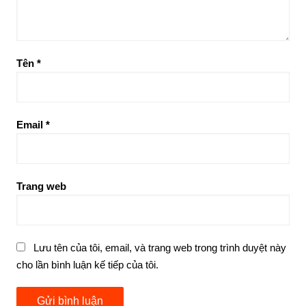
Tên
*
Email
*
Trang web
Lưu tên của tôi, email, và trang web trong trình duyệt này
cho lần bình luận kế tiếp của tôi.