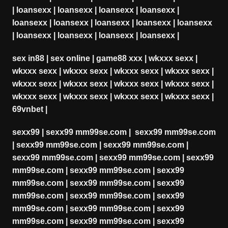
|
loansexx
|
loansexx
|
loansexx
|
loansexx
|
loansexx
|
loansexx
|
loansexx
|
loansexx
|
loansexx
|
loansexx
|
loansexx
|
loansexx
|
loansexx
|
sex in88
|
sex online
|
game88 xxx
|
wkxxx sexx
|
wkxxx sexx
|
wkxxx sexx
|
wkxxx sexx
|
wkxxx sexx
|
wkxxx sexx
|
wkxxx sexx
|
wkxxx sexx
|
wkxxx sexx
|
wkxxx sexx
|
wkxxx sexx
|
wkxxx sexx
|
wkxxx sexx
|
69vnbet
|
sexx99
|
sexx99 mm99se.com
|
sexx99 mm99se.com
|
sexx99 mm99se.com
|
sexx99 mm99se.com
|
sexx99 mm99se.com
|
sexx99 mm99se.com
|
sexx99
mm99se.com
|
sexx99 mm99se.com
|
sexx99
mm99se.com
|
sexx99 mm99se.com
|
sexx99
mm99se.com
|
sexx99 mm99se.com
|
sexx99
mm99se.com
|
sexx99 mm99se.com
|
sexx99
mm99se.com
|
sexx99 mm99se.com
|
sexx99