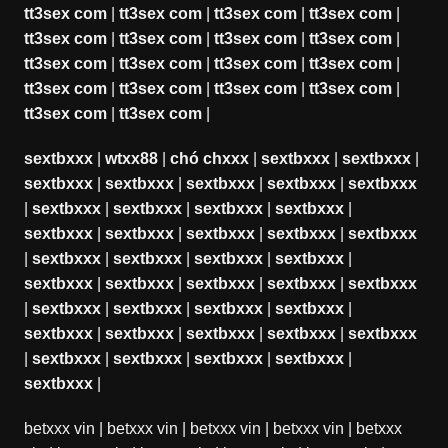
tt3sex com
|
tt3sex com
|
tt3sex com
|
tt3sex com
|
tt3sex com
|
tt3sex com
|
tt3sex com
|
tt3sex com
|
tt3sex com
|
tt3sex com
|
tt3sex com
|
tt3sex com
|
tt3sex com
|
tt3sex com
|
tt3sex com
|
tt3sex com
|
tt3sex com
|
tt3sex com
|
sextbxxx
|
wtxx88
|
chó chxxx
|
sextbxxx
|
sextbxxx
|
sextbxxx
|
sextbxxx
|
sextbxxx
|
sextbxxx
|
sextbxxx
|
sextbxxx
|
sextbxxx
|
sextbxxx
|
sextbxxx
|
sextbxxx
|
sextbxxx
|
sextbxxx
|
sextbxxx
|
sextbxxx
|
sextbxxx
|
sextbxxx
|
sextbxxx
|
sextbxxx
|
sextbxxx
|
sextbxxx
|
sextbxxx
|
sextbxxx
|
sextbxxx
|
sextbxxx
|
sextbxxx
|
sextbxxx
|
sextbxxx
|
sextbxxx
|
sextbxxx
|
sextbxxx
|
sextbxxx
|
sextbxxx
|
sextbxxx
|
sextbxxx
|
sextbxxx
|
sextbxxx
|
sextbxxx
|
betxxx vin
|
betxxx vin
|
betxxx vin
|
betxxx vin
|
betxxx