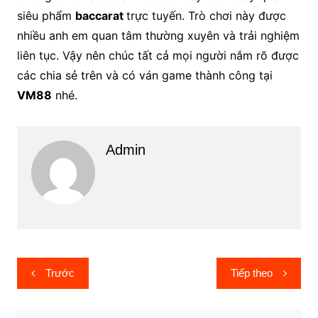
siêu phẩm
baccarat
trực tuyến. Trò chơi này được
nhiều anh em quan tâm thường xuyên và trải nghiệm
liên tục. Vậy nên chúc tất cả mọi người nắm rõ được
các chia sẻ trên và có ván game thành công tại
VM88
nhé.
Admin
Điều
Trước
Tiếp theo
hướng
bài