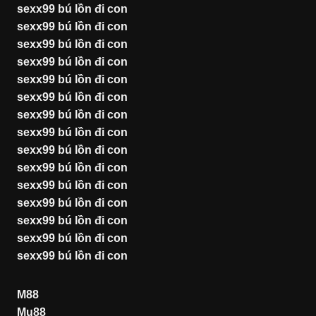
sexx99 bú lồn đi con
sexx99 bú lồn đi con
sexx99 bú lồn đi con
sexx99 bú lồn đi con
sexx99 bú lồn đi con
sexx99 bú lồn đi con
sexx99 bú lồn đi con
sexx99 bú lồn đi con
sexx99 bú lồn đi con
sexx99 bú lồn đi con
sexx99 bú lồn đi con
sexx99 bú lồn đi con
sexx99 bú lồn đi con
sexx99 bú lồn đi con
sexx99 bú lồn đi con
M88
Mu88