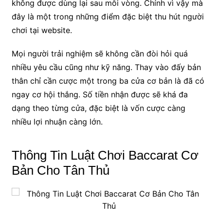
không được dùng lại sau mỗi vòng. Chính vì vậy mà
đây là một trong những điểm đặc biệt thu hút người
chơi tại website.
Mọi người trải nghiệm sẽ không cần đòi hỏi quá
nhiều yêu cầu cũng như kỹ năng. Thay vào đấy bản
thân chỉ cần cược một trong ba cửa cơ bản là đã có
ngay cơ hội thắng. Số tiền nhận được sẽ khá đa
dạng theo từng cửa, đặc biệt là vốn cược càng
nhiều lợi nhuận càng lớn.
Thông Tin Luật Chơi Baccarat Cơ
Bản Cho Tân Thủ