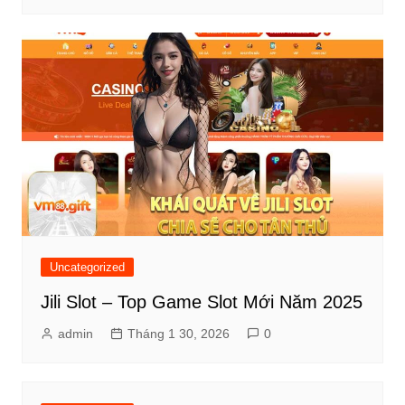
Uncategorized
Jili Slot – Top Game Slot Mới Năm 2025
admin
Tháng 1 30, 2026
0