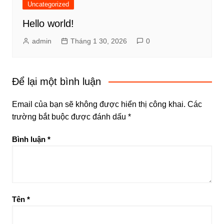
Uncategorized
Hello world!
admin
Tháng 1 30, 2026
0
Để lại một bình luận
Email của bạn sẽ không được hiển thị công khai.
Các
trường bắt buộc được đánh dấu
*
Bình luận
*
Tên
*