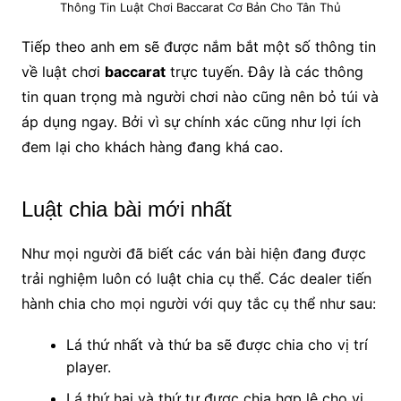
Thông Tin Luật Chơi Baccarat Cơ Bản Cho Tân Thủ
Tiếp theo anh em sẽ được nắm bắt một số thông tin
về luật chơi
baccarat
trực tuyến. Đây là các thông
tin quan trọng mà người chơi nào cũng nên bỏ túi và
áp dụng ngay. Bởi vì sự chính xác cũng như lợi ích
đem lại cho khách hàng đang khá cao.
Luật chia bài mới nhất
Như mọi người đã biết các ván bài hiện đang được
trải nghiệm luôn có luật chia cụ thể. Các dealer tiến
hành chia cho mọi người với quy tắc cụ thể như sau:
Lá thứ nhất và thứ ba sẽ được chia cho vị trí
player.
Lá thứ hai và thứ tư được chia hợp lệ cho vị