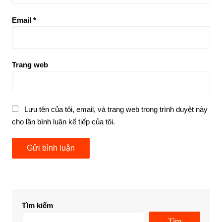
Email
*
Trang web
Lưu tên của tôi, email, và trang web trong trình duyệt này
cho lần bình luận kế tiếp của tôi.
Tìm kiếm
Tìm