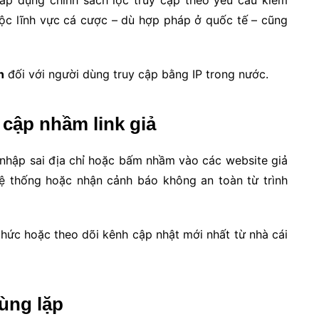
uộc lĩnh vực cá cược – dù hợp pháp ở quốc tế – cũng
n
đối với người dùng truy cập bằng IP trong nước.
 cập nhầm link giả
 nhập sai địa chỉ hoặc bấm nhầm vào các website giả
 thống hoặc nhận cảnh báo không an toàn từ trình
 thức hoặc theo dõi kênh cập nhật mới nhất từ nhà cái
ùng lặp