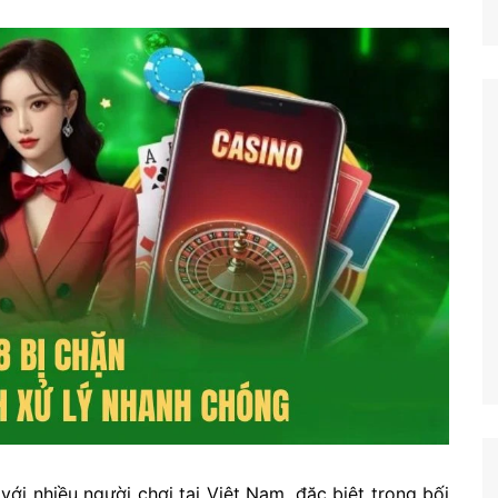
với nhiều người chơi tại Việt Nam, đặc biệt trong bối