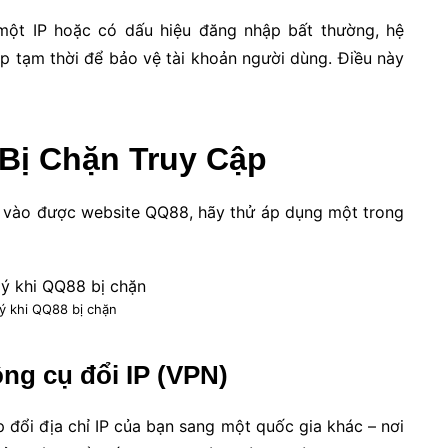
một IP hoặc có dấu hiệu đăng nhập bất thường, hệ
p tạm thời để bảo vệ tài khoản người dùng. Điều này
Bị Chặn Truy Cập
ể vào được website QQ88, hãy thử áp dụng một trong
ý khi QQ88 bị chặn
ông cụ đổi IP (VPN)
p đổi địa chỉ IP của bạn sang một quốc gia khác – nơi