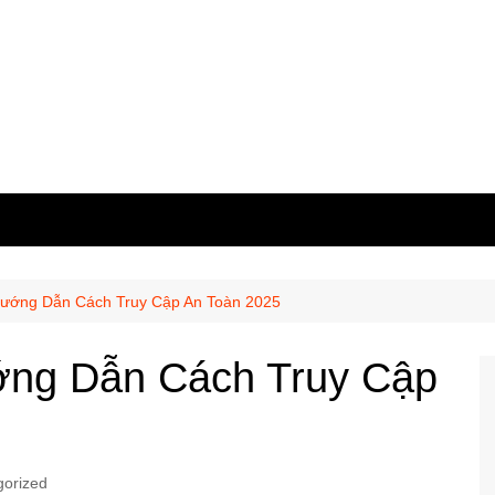
ướng Dẫn Cách Truy Cập An Toàn 2025
ng Dẫn Cách Truy Cập
gorized