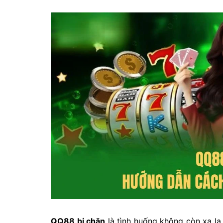
QQ88 bị chặn
là tình huống không còn xa lạ 