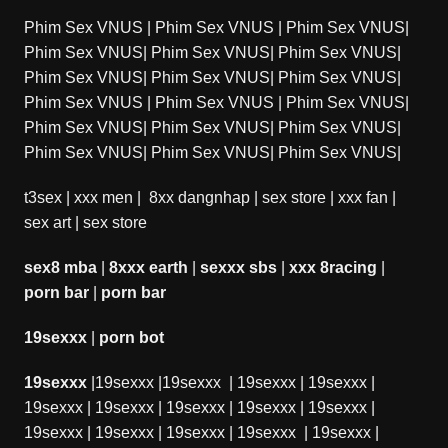
Phim Sex VNUS
|
Phim Sex VNUS
|
Phim Sex VNUS
|
Phim Sex VNUS
|
Phim Sex VNUS
|
Phim Sex VNUS
|
Phim Sex VNUS
|
Phim Sex VNUS
|
Phim Sex VNUS
|
Phim Sex VNUS
|
Phim Sex VNUS
|
Phim Sex VNUS
|
Phim Sex VNUS
|
Phim Sex VNUS
|
Phim Sex VNUS
|
Phim Sex VNUS
|
Phim Sex VNUS
|
Phim Sex VNUS
|
t3sex
|
xxx men
|
8xx dangnhap
|
sex store
|
xxx fan
|
sex art
|
sex store
sex8 mba
|
8xxx earth
|
sexxx sbs
|
xxx 8racing
|
porn bar
|
porn bar
19sexxx
|
porn bot
19sexxx
|
19sexxx
|
19sexxx
|
19sexxx
|
19sexxx
|
19sexxx
|
19sexxx
|
19sexxx
|
19sexxx
|
19sexxx
|
19sexxx
|
19sexxx
|
19sexxx
|
19sexxx
|
19sexxx
|