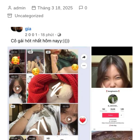
admin
Tháng 3 18, 2025
0
Uncategorized