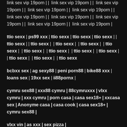
link sex vip 19porn
| |
link sex vip 19porn
| |
link sex vip
19porn
| |
link sex vip 19porn
| |
link sex vip 19porn
| |
link sex vip 19porn
| |
link sex vip 19porn
| |
link sex vip
19porn
| |
link sex vip 19porn
| |
link sex vip 19porn
|
ttio sexx
|
ps99 xxx
|
ttio sexx
|
ttio sexx
|
ttio sexx
| |
ttio sexx
| |
ttio sexx
| |
ttio sexx
| |
ttio sexx
| |
ttio
sexx
| |
ttio sexx
| |
ttio sexx
| |
ttio sexx
| |
ttio sexx
|
|
ttio sexx
| |
ttio sexx
| |
ttio sexx
bcbxx sex
|
ag sexy88
|
peni porn88
|
bike88 xxx
|
loans sex
|
19xx sex
|
ii88pornx
|
cymru sex88
|
xxx88 cymru
|
88cymruxxx
|
vlxx
cymru
|
xxx cymru
|
porn casa
|
casa sex18+
|
xxcasa
sex
|
Anonyme casa
|
casa cook
|
casa sex18+
|
cymru sex88
|
vlxx vin
|
as xxx
|
sex pizza
|