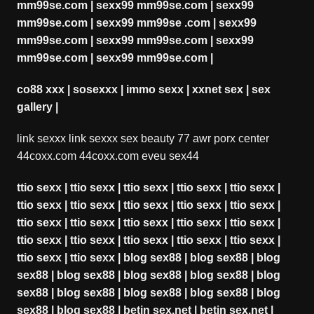
mm99se.com
|
sexx99 mm99se.com
|
sexx99
mm99se.com
|
sexx99 mm99se .com
|
sexx99
mm99se.com
|
sexx99 mm99se.com
|
sexx99
mm99se.com
|
sexx99 mm99se.com
|
co88 xxx
|
sosexxx
|
immo sexx
|
xxnet sex
|
sex
gallery
|
link sexxx
link sexxx
sex beauty
77 awr
porx center
44coxx.com
44coxx.com
eveu sex44
ttio sexx
|
ttio sexx
|
ttio sexx
|
ttio sexx
|
ttio sexx
|
ttio sexx
|
ttio sexx
|
ttio sexx
|
ttio sexx
|
ttio sexx
|
ttio sexx
|
ttio sexx
|
ttio sexx
|
ttio sexx
|
ttio sexx
|
ttio sexx
|
ttio sexx
|
ttio sexx
|
ttio sexx
|
ttio sexx
|
ttio sexx
|
ttio sexx
|
blog sex88
|
blog sex88
|
blog
sex88
|
blog sex88
|
blog sex88
|
blog sex88
|
blog
sex88
|
blog sex88
|
blog sex88
|
blog sex88
|
blog
sex88
|
blog sex88
|
betin sex.net
|
betin sex.net
|