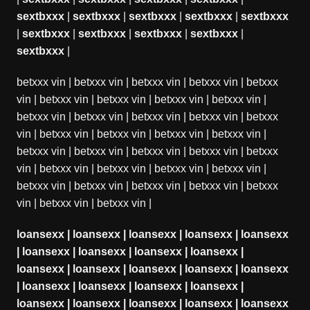
sextbxxx
|
sextbxxx
|
sextbxxx
|
sextbxxx
|
sextbxxx
|
sextbxxx
|
sextbxxx
|
sextbxxx
|
sextbxxx
|
sextbxxx
|
betxxx vin
|
betxxx vin
|
betxxx vin
|
betxxx vin
|
betxxx
vin
|
betxxx vin
|
betxxx vin
|
betxxx vin
|
betxxx vin
|
betxxx vin
|
betxxx vin
|
betxxx vin
|
betxxx vin
|
betxxx
vin
|
betxxx vin
|
betxxx vin
|
betxxx vin
|
betxxx vin
|
betxxx vin
|
betxxx vin
|
betxxx vin
|
betxxx vin
|
betxxx
vin
|
betxxx vin
|
betxxx vin
|
betxxx vin
|
betxxx vin
|
betxxx vin
|
betxxx vin
|
betxxx vin
|
betxxx vin
|
betxxx
vin
|
betxxx vin
|
betxxx vin
|
loansexx
|
loansexx
|
loansexx
|
loansexx
|
loansexx
|
loansexx
|
loansexx
|
loansexx
|
loansexx
|
loansexx
|
loansexx
|
loansexx
|
loansexx
|
loansexx
|
loansexx
|
loansexx
|
loansexx
|
loansexx
|
loansexx
|
loansexx
|
loansexx
|
loansexx
|
loansexx