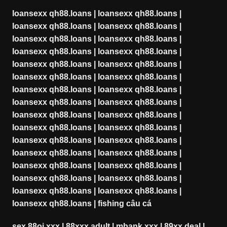
loansexx qh88.loans
|
loansexx qh88.loans
|
loansexx qh88.loans
|
loansexx qh88.loans
|
loansexx qh88.loans
|
loansexx qh88.loans
|
loansexx qh88.loans
|
loansexx qh88.loans
|
loansexx qh88.loans
|
loansexx qh88.loans
|
loansexx qh88.loans
|
loansexx qh88.loans
|
loansexx qh88.loans
|
loansexx qh88.loans
|
loansexx qh88.loans
|
loansexx qh88.loans
|
loansexx qh88.loans
|
loansexx qh88.loans
|
loansexx qh88.loans
|
loansexx qh88.loans
|
loansexx qh88.loans
|
loansexx qh88.loans
|
loansexx qh88.loans
|
loansexx qh88.loans
|
loansexx qh88.loans
|
loansexx qh88.loans
|
loansexx qh88.loans
|
loansexx qh88.loans
|
loansexx qh88.loans
|
loansexx qh88.loans
|
loansexx qh88.loans
|
fishing câu cá
sex 88oi xxx
|
88xxx adult
|
mbank xxx
|
89xx deal
|