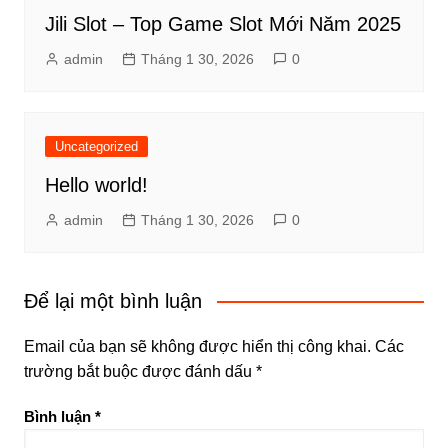
Jili Slot – Top Game Slot Mới Năm 2025
admin
Tháng 1 30, 2026
0
Uncategorized
Hello world!
admin
Tháng 1 30, 2026
0
Để lại một bình luận
Email của bạn sẽ không được hiển thị công khai.
Các
trường bắt buộc được đánh dấu
*
Bình luận
*