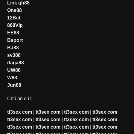
Link qh88
One88
12Bet
868VIp
EE88
Bsport
BJ88
sv388
daga88
UW88
W88
Jun88
Chó ăn cức
tt3sex com
|
tt3sex com
|
tt3sex com
|
tt3sex com
|
tt3sex com
|
tt3sex com
|
tt3sex com
|
tt3sex com
|
tt3sex com
|
tt3sex com
|
tt3sex com
|
tt3sex com
|