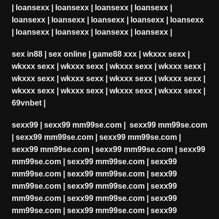
|
loansexx
|
loansexx
|
loansexx
|
loansexx
|
loansexx
|
loansexx
|
loansexx
|
loansexx
|
loansexx
|
loansexx
|
loansexx
|
loansexx
|
loansexx
|
sex in88
|
sex online
|
game88 xxx
|
wkxxx sexx
|
wkxxx sexx
|
wkxxx sexx
|
wkxxx sexx
|
wkxxx sexx
|
wkxxx sexx
|
wkxxx sexx
|
wkxxx sexx
|
wkxxx sexx
|
wkxxx sexx
|
wkxxx sexx
|
wkxxx sexx
|
wkxxx sexx
|
69vnbet
|
sexx99
|
sexx99 mm99se.com
|
sexx99 mm99se.com
|
sexx99 mm99se.com
|
sexx99 mm99se.com
|
sexx99 mm99se.com
|
sexx99 mm99se.com
|
sexx99
mm99se.com
|
sexx99 mm99se.com
|
sexx99
mm99se.com
|
sexx99 mm99se.com
|
sexx99
mm99se.com
|
sexx99 mm99se.com
|
sexx99
mm99se.com
|
sexx99 mm99se.com
|
sexx99
mm99se.com
|
sexx99 mm99se.com
|
sexx99