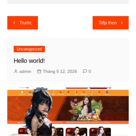
Điều
Trước
Tiếp theo
hướng
bài
viết
Uncategorized
Hello world!
admin
Tháng 5 12, 2026
0