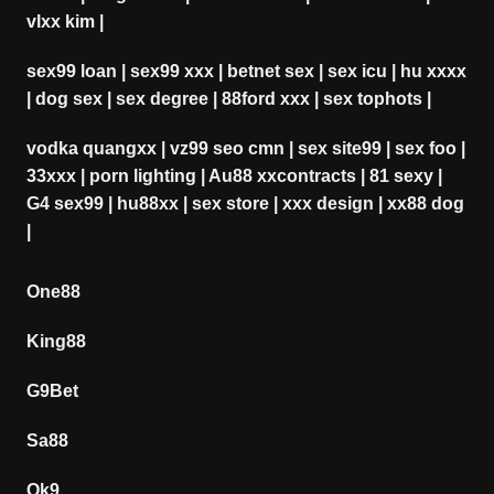
vlxx kim
|
sex99 loan
|
sex99 xxx
|
betnet sex
|
sex icu
|
hu xxxx
|
dog sex
|
sex degree
|
88ford xxx
|
sex tophots
|
vodka quangxx
|
vz99 seo cmn
|
sex site99
|
sex foo
|
33xxx
|
porn lighting
|
Au88 xxcontracts
|
81 sexy
|
G4 sex99
|
hu88xx
|
sex store
|
xxx design
|
xx88 dog
|
One88
King88
G9Bet
Sa88
Ok9