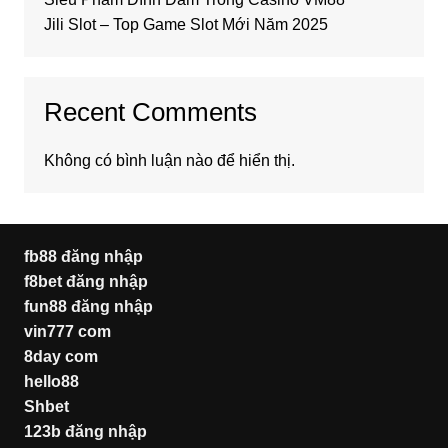
Jili Slot – Top Game Slot Mới Năm 2025
Recent Comments
Không có bình luận nào để hiển thị.
fb88 đăng nhập
f8bet đăng nhập
fun88 đăng nhập
vin777 com
8day com
hello88
Shbet
123b đăng nhập