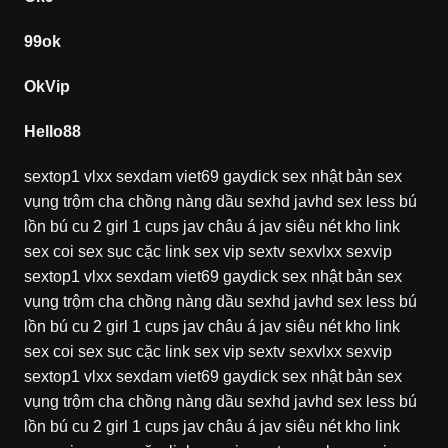
99ok
OkVip
Hello88
sextop1
vlxx
sexdam
viet69
gaydick
sex nhật bản
sex
vụng trộm
cha chồng nàng dầu
sexhd
javhd
sex less
bú
lồn
bú cu
2 girl 1 cups
jav châu á
jav siêu nét
kho link
sex
coi sex sục cặc
link sex vip
sextv
sexvlxx
sexvip
sextop1
vlxx
sexdam
viet69
gaydick
sex nhật bản
sex
vụng trộm
cha chồng nàng dầu
sexhd
javhd
sex less
bú
lồn
bú cu
2 girl 1 cups
jav châu á
jav siêu nét
kho link
sex
coi sex sục cặc
link sex vip
sextv
sexvlxx
sexvip
sextop1
vlxx
sexdam
viet69
gaydick
sex nhật bản
sex
vụng trộm
cha chồng nàng dầu
sexhd
javhd
sex less
bú
lồn
bú cu
2 girl 1 cups
jav châu á
jav siêu nét
kho link