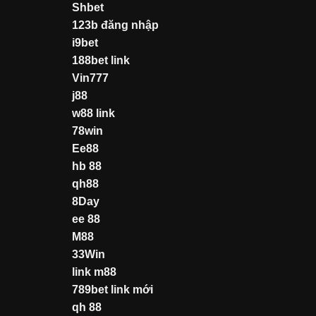
Shbet
123b đăng nhập
i9bet
188bet link
Vin777
j88
w88 link
78win
Ee88
hb 88
qh88
8Day
ee 88
M88
33Win
link m88
789bet link mới
qh 88