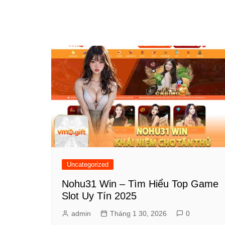
Uncategorized
Nohu31 Win – Tìm Hiểu Top Game
Slot Uy Tín 2025
admin
Tháng 1 30, 2026
0