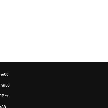
ne88
ing88
9Bet
a88