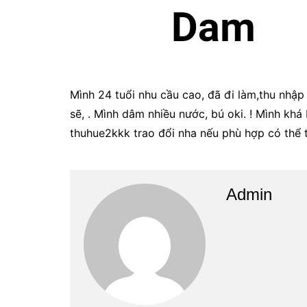
Mình 24 tuổi nhu cầu cao, đã đi làm,thu nhập
sẽ, . Mình dâm nhiều nước, bú oki. ! Mình khá
thuhue2kkk trao đổi nha nếu phù hợp có thể ti
Admin