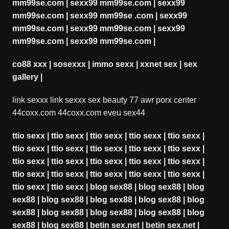
mm99se.com
|
sexx99 mm99se.com
|
sexx99
mm99se.com
|
sexx99 mm99se .com
|
sexx99
mm99se.com
|
sexx99 mm99se.com
|
sexx99
mm99se.com
|
sexx99 mm99se.com
|
co88 xxx
|
sosexxx
|
immo sexx
|
xxnet sex
|
sex
gallery
|
link sexxx
link sexxx
sex beauty
77 awr
porx center
44coxx.com
44coxx.com
eveu sex44
ttio sexx
|
ttio sexx
|
ttio sexx
|
ttio sexx
|
ttio sexx
|
ttio sexx
|
ttio sexx
|
ttio sexx
|
ttio sexx
|
ttio sexx
|
ttio sexx
|
ttio sexx
|
ttio sexx
|
ttio sexx
|
ttio sexx
|
ttio sexx
|
ttio sexx
|
ttio sexx
|
ttio sexx
|
ttio sexx
|
ttio sexx
|
ttio sexx
|
blog sex88
|
blog sex88
|
blog
sex88
|
blog sex88
|
blog sex88
|
blog sex88
|
blog
sex88
|
blog sex88
|
blog sex88
|
blog sex88
|
blog
sex88
|
blog sex88
|
betin sex.net
|
betin sex.net
|