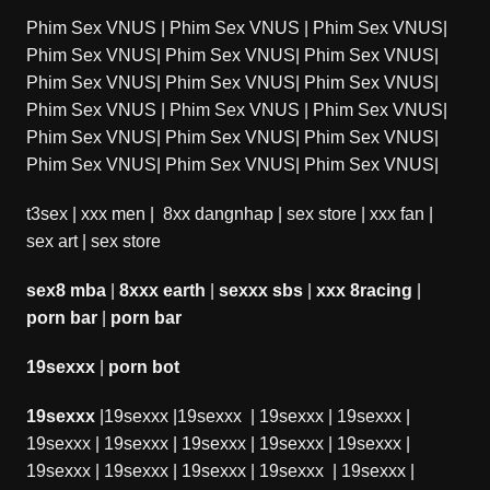
Phim Sex VNUS
|
Phim Sex VNUS
|
Phim Sex VNUS
|
Phim Sex VNUS
|
Phim Sex VNUS
|
Phim Sex VNUS
|
Phim Sex VNUS
|
Phim Sex VNUS
|
Phim Sex VNUS
|
Phim Sex VNUS
|
Phim Sex VNUS
|
Phim Sex VNUS
|
Phim Sex VNUS
|
Phim Sex VNUS
|
Phim Sex VNUS
|
Phim Sex VNUS
|
Phim Sex VNUS
|
Phim Sex VNUS
|
t3sex
|
xxx men
|
8xx dangnhap
|
sex store
|
xxx fan
|
sex art
|
sex store
sex8 mba
|
8xxx earth
|
sexxx sbs
|
xxx 8racing
|
porn bar
|
porn bar
19sexxx
|
porn bot
19sexxx
|
19sexxx
|
19sexxx
|
19sexxx
|
19sexxx
|
19sexxx
|
19sexxx
|
19sexxx
|
19sexxx
|
19sexxx
|
19sexxx
|
19sexxx
|
19sexxx
|
19sexxx
|
19sexxx
|