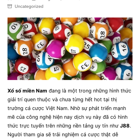
Uncategorized
Xổ số miền Nam
đang là một trong những hình thức
giải trí quen thuộc và chưa từng hết hot tại thị
trường cá cược Việt Nam. Nhờ sự phát triển mạnh
mẽ của công nghệ hiện nay dịch vụ này đã có hình
thức trực tuyến trên những nền tảng uy tín như
J88
.
Người tham gia sẽ trải nghiệm cá cược thật dễ