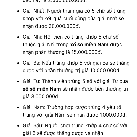
Giải Nhất: Người tham gia có 5 chữ số trùng
khớp với kết quả cuối cùng của giải nhất sẽ
nhận được 30.000.000đ.
Giải Nhì: Hội viên có trùng khớp 5 chữ số
thuộc giải Nhì trong
xổ số miền Nam
được
nhận phần thưởng là 15.000.000đ.
Giải Ba: Nếu trùng khớp 5 với giải Ba sẽ thắng
cược với phần thưởng trị giá 10.000.000đ.
Giải Tư: Thành viên trùng 5 số với giải Tư của
xổ số miền Nam
sẽ nhận được tiền thưởng trị
giá 3.000.000đ.
Giải Năm: Trường hợp cược trúng 4 yếu tố
trùng với giải Năm sẽ nhận được 1.000.000đ.
Giải Sáu: Người chơi trùng khớp 4 chữ số với
giải 6 sẽ được thắng cược và nhận