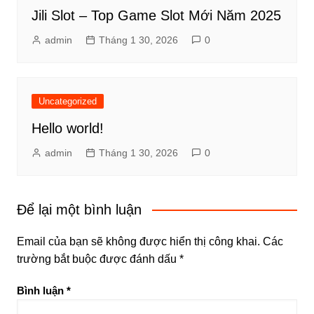
Jili Slot – Top Game Slot Mới Năm 2025
admin
Tháng 1 30, 2026
0
Uncategorized
Hello world!
admin
Tháng 1 30, 2026
0
Để lại một bình luận
Email của bạn sẽ không được hiển thị công khai.
Các
trường bắt buộc được đánh dấu
*
Bình luận
*