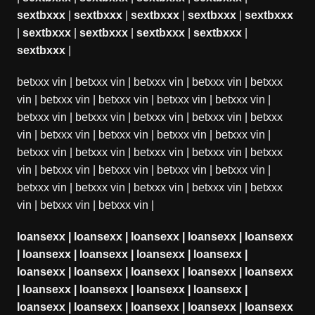
sextbxxx
|
sextbxxx
|
sextbxxx
|
sextbxxx
|
sextbxxx
|
sextbxxx
|
sextbxxx
|
sextbxxx
|
sextbxxx
|
sextbxxx
|
betxxx vin
|
betxxx vin
|
betxxx vin
|
betxxx vin
|
betxxx
vin
|
betxxx vin
|
betxxx vin
|
betxxx vin
|
betxxx vin
|
betxxx vin
|
betxxx vin
|
betxxx vin
|
betxxx vin
|
betxxx
vin
|
betxxx vin
|
betxxx vin
|
betxxx vin
|
betxxx vin
|
betxxx vin
|
betxxx vin
|
betxxx vin
|
betxxx vin
|
betxxx
vin
|
betxxx vin
|
betxxx vin
|
betxxx vin
|
betxxx vin
|
betxxx vin
|
betxxx vin
|
betxxx vin
|
betxxx vin
|
betxxx
vin
|
betxxx vin
|
betxxx vin
|
loansexx
|
loansexx
|
loansexx
|
loansexx
|
loansexx
|
loansexx
|
loansexx
|
loansexx
|
loansexx
|
loansexx
|
loansexx
|
loansexx
|
loansexx
|
loansexx
|
loansexx
|
loansexx
|
loansexx
|
loansexx
|
loansexx
|
loansexx
|
loansexx
|
loansexx
|
loansexx