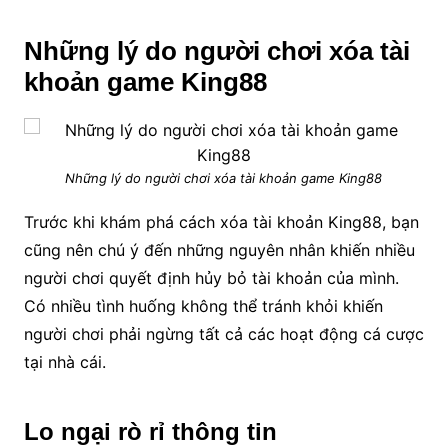
Những lý do người chơi xóa tài
khoản game King88
Những lý do người chơi xóa tài khoản game King88
Trước khi khám phá cách xóa tài khoản King88, bạn
cũng nên chú ý đến những nguyên nhân khiến nhiều
người chơi quyết định hủy bỏ tài khoản của mình.
Có nhiều tình huống không thể tránh khỏi khiến
người chơi phải ngừng tất cả các hoạt động cá cược
tại nhà cái.
Lo ngại rò rỉ thông tin