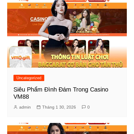
Uncategorized
Siêu Phẩm Đình Đám Trong Casino
VM88
admin
Tháng 1 30, 2026
0