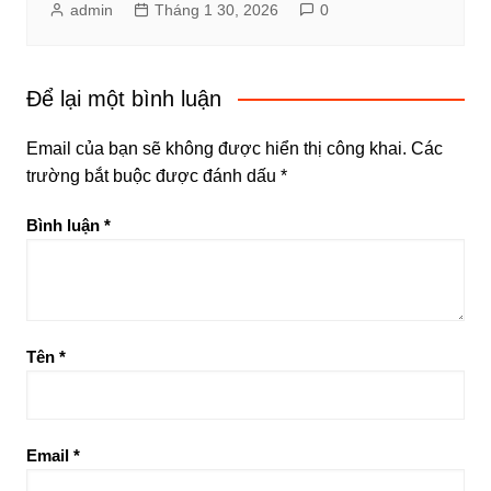
admin
Tháng 1 30, 2026
0
Để lại một bình luận
Email của bạn sẽ không được hiển thị công khai.
Các
trường bắt buộc được đánh dấu
*
Bình luận
*
Tên
*
Email
*