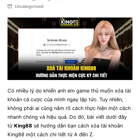
Uncategorized
Có nhiều lý do khiến anh em game thủ muốn xóa tài
khoản cá cược của mình ngay lập tức. Tuy nhiên,
không phải ai cũng nắm rõ cách thực hiện một cách
nhanh chóng và hiệu quả. Do đó, bài viết dưới đây
từ
King88
sẽ hướng dẫn bạn cách xóa tài khoản
King88 một cách chi tiết từ A đến Z.