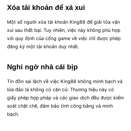
Xóa tài khoản để xả xui
Một số người xóa tài khoản King88 để giải tỏa vận
xui sau thất bại. Tuy nhiên, việc này không phù hợp
với quy định của cổng game về việc chỉ được phép
đăng ký một tài khoản duy nhất.
Nghi ngờ nhà cái bịp
Tin đồn sai lệch về việc King88 không minh bạch và
lừa đảo là không có căn cứ. Thương hiệu này có
giấy phép hợp pháp và các giao dịch đều được kiểm
soát chặt chẽ, đảm bảo tính công bằng và minh
bạch.