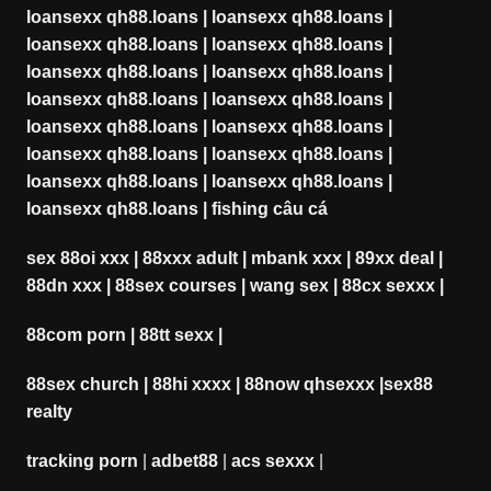
loansexx qh88.loans
|
loansexx qh88.loans
|
loansexx qh88.loans
|
loansexx qh88.loans
|
loansexx qh88.loans
|
loansexx qh88.loans
|
loansexx qh88.loans
|
loansexx qh88.loans
|
loansexx qh88.loans
|
loansexx qh88.loans
|
loansexx qh88.loans
|
loansexx qh88.loans
|
loansexx qh88.loans
|
loansexx qh88.loans
|
loansexx qh88.loans
|
fishing câu cá
sex 88oi xxx
|
88xxx adult
|
mbank xxx
|
89xx deal
|
88dn xxx
|
88sex courses
|
wang sex
|
88cx sexxx
|
88com porn
|
88tt sexx
|
88sex church
|
88hi xxxx
|
88now qhsexxx
|
sex88
realty
tracking porn
|
adbet88
|
acs sexxx
|