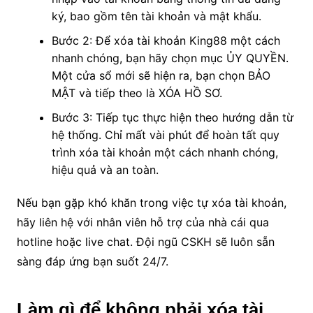
ký, bao gồm tên tài khoản và mật khẩu.
Bước 2: Để xóa tài khoản King88 một cách
nhanh chóng, bạn hãy chọn mục ỦY QUYỀN.
Một cửa sổ mới sẽ hiện ra, bạn chọn BẢO
MẬT và tiếp theo là XÓA HỒ SƠ.
Bước 3: Tiếp tục thực hiện theo hướng dẫn từ
hệ thống. Chỉ mất vài phút để hoàn tất quy
trình xóa tài khoản một cách nhanh chóng,
hiệu quả và an toàn.
Nếu bạn gặp khó khăn trong việc tự xóa tài khoản,
hãy liên hệ với nhân viên hỗ trợ của nhà cái qua
hotline hoặc live chat. Đội ngũ CSKH sẽ luôn sẵn
sàng đáp ứng bạn suốt 24/7.
Làm gì để không phải xóa tài