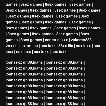
games
|
8sex games
|
8sex games
|
8sex games
|
8sex games
|
8sex games
|
8sex games
|
8sex games
|
8sex games
|
8sex games
|
8sex games
|
8sex
games
|
8sex games
|
8sex games
|
8sex games
|
8sex games
|
8sex games
|
8sex games
|
8sex games
|
8sex games
|
8sex games
|
8sex games
|
8sex
games
|
8sex games
|
center sexxx
|
vakeren888
|
vnxxx
|
sex online
|
sex ioxx
|
88xx life
|
sex ioxx
|
sex
ioxx
|
sex ioxx
|
sex ioxx
|
sex ioxx
|
loansexx qh88.loans
|
loansexx qh88.loans
|
loansexx qh88.loans
|
loansexx qh88.loans
|
loansexx qh88.loans
|
loansexx qh88.loans
|
loansexx qh88.loans
|
loansexx qh88.loans
|
loansexx qh88.loans
|
loansexx qh88.loans
|
loansexx qh88.loans
|
loansexx qh88.loans
|
loansexx qh88.loans
|
loansexx qh88.loans
|
loansexx qh88.loans
|
loansexx qh88.loans
|