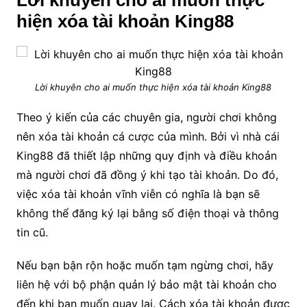
hiện xóa tài khoản King88
Lời khuyên cho ai muốn thực hiện xóa tài khoản King88
Theo ý kiến của các chuyên gia, người chơi không
nên xóa tài khoản cá cược của mình. Bởi vì nhà cái
King88 đã thiết lập những quy định và điều khoản
mà người chơi đã đồng ý khi tạo tài khoản. Do đó,
việc xóa tài khoản vĩnh viễn có nghĩa là bạn sẽ
không thể đăng ký lại bằng số điện thoại và thông
tin cũ.
Nếu bạn bận rộn hoặc muốn tạm ngừng chơi, hãy
liên hệ với bộ phận quản lý bảo mật tài khoản cho
đến khi bạn muốn quay lại. Cách xóa tài khoản được