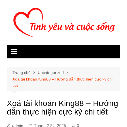
Chuyển
đến
phần
nội
dung
Trang chủ
Uncategorized
Xoá tài khoản King88 – Hướng dẫn thực hiện cực kỳ chi
tiết
Xoá tài khoản King88 – Hướng
dẫn thực hiện cực kỳ chi tiết
admin
Tháng 2 24, 2025
0