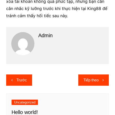
xóa tài khoản không quá phức tạp, nhưng bạn cần
cân nhắc kỹ lưỡng trước khi thực hiện tại King88 để
tránh cảm thấy hối tiếc sau này.
Admin
Điều
Trước
Tiếp theo
hướng
bài
viết
Uncategorized
Hello world!