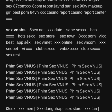
sex
87comxxx
8com report
javhd
sarl sex
90tv
makeup
girl
best porn
84vn xxx
casino report
casino report
center
xxx
sex vnsbs
t3sex net
xxx date
sane sexxx
bco
xxxx
hots sexx
sex store
sex town
8xxx porn
vlxx
best
app sêx
sex vnnet
xxx online
sex vncom
xxx
seobet
vi xxx
club sexxx
vnbiz xxxx
club sexxx
sex rest
Phim Sex VNUS
|
Phim Sex VNUS
|
Phim Sex VNUS
|
Phim Sex VNUS
|
Phim Sex VNUS
|
Phim Sex VNUS
|
Phim Sex VNUS
|
Phim Sex VNUS
|
Phim Sex VNUS
|
Phim Sex VNUS
|
Phim Sex VNUS
|
Phim Sex VNUS
|
Phim Sex VNUS
|
Phim Sex VNUS
|
Phim Sex VNUS
|
Phim Sex VNUS
|
Phim Sex VNUS
|
Phim Sex VNUS
|
t3sex
|
xxx men
|
8xx dangnhap
|
sex store
|
xxx fan
|